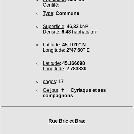
Gentilé
:
Type
:
Commune
Superficie
:
46,33
km²
Densité
:
6.48
habhab/km²
Latitude
:
45°10'0" N
Longitude
:
2°47'60" E
Latitude
:
45.166698
Longitude
:
2.783330
pages
:
17
Ce jour
:
✝
Cyriaque et ses
compagnons
Rue Bric et Brac