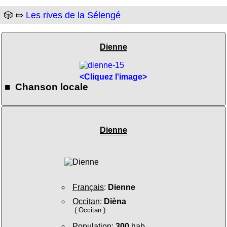
🎲 ⤇
Les rives de la Sélengé
Dienne
<Cliquez l'image>
■ Chanson locale
Dienne
Français
:
Dienne
Occitan
:
Dièna
( Occitan )
Population
:
300
hab