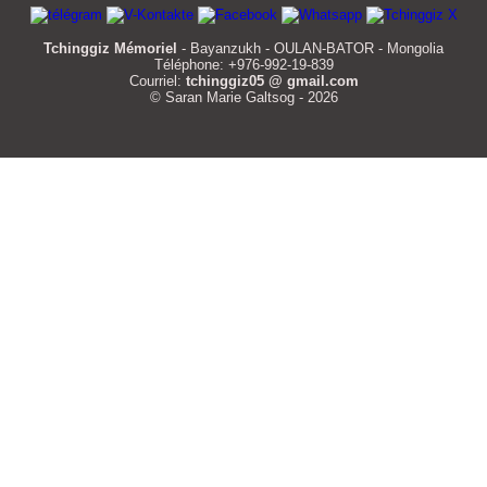
Tchinggiz Mémoriel
- Bayanzukh - OULAN-BATOR - Mongolia
Téléphone: +976-992-19-839
Courriel:
tchinggiz05 @ gmail.com
© Saran Marie Galtsog - 2026