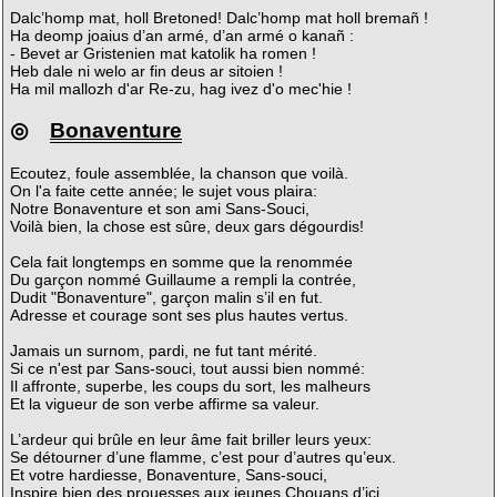
Dalc’homp mat, holl Bretoned! Dalc’homp mat holl bremañ !
Ha deomp joaius d’an armé, d’an armé o kanañ :
- Bevet ar Gristenien mat katolik ha romen !
Heb dale ni welo ar fin deus ar sitoien !
Ha mil mallozh d'ar Re-zu, hag ivez d'o mec'hie !
◎
Bonaventure
Ecoutez, foule assemblée, la chanson que voilà.
On l'a faite cette année; le sujet vous plaira:
Notre Bonaventure et son ami Sans-Souci,
Voilà bien, la chose est sûre, deux gars dégourdis!
Cela fait longtemps en somme que la renommée
Du garçon nommé Guillaume a rempli la contrée,
Dudit "Bonaventure", garçon malin s’il en fut.
Adresse et courage sont ses plus hautes vertus.
Jamais un surnom, pardi, ne fut tant mérité.
Si ce n'est par Sans-souci, tout aussi bien nommé:
Il affronte, superbe, les coups du sort, les malheurs
Et la vigueur de son verbe affirme sa valeur.
L’ardeur qui brûle en leur âme fait briller leurs yeux:
Se détourner d’une flamme, c’est pour d’autres qu’eux.
Et votre hardiesse, Bonaventure, Sans-souci,
Inspire bien des prouesses aux jeunes Chouans d’ici.