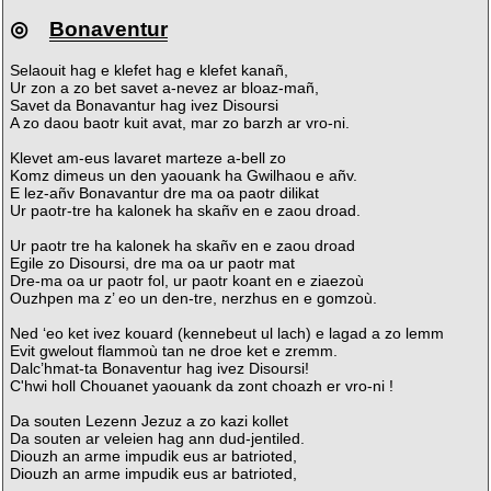
◎
Bonaventur
Selaouit hag e klefet hag e klefet kanañ,
Ur zon a zo bet savet a-nevez ar bloaz-mañ,
Savet da Bonavantur hag ivez Disoursi
A zo daou baotr kuit avat, mar zo barzh ar vro-ni.
Klevet am-eus lavaret marteze a-bell zo
Komz dimeus un den yaouank ha Gwilhaou e añv.
E lez-añv Bonavantur dre ma oa paotr dilikat
Ur paotr-tre ha kalonek ha skañv en e zaou droad.
Ur paotr tre ha kalonek ha skañv en e zaou droad
Egile zo Disoursi, dre ma oa ur paotr mat
Dre-ma oa ur paotr fol, ur paotr koant en e ziaezoù
Ouzhpen ma z’ eo un den-tre, nerzhus en e gomzoù.
Ned ‘eo ket ivez kouard (kennebeut ul lach) e lagad a zo lemm
Evit gwelout flammoù tan ne droe ket e zremm.
Dalc’hmat-ta Bonaventur hag ivez Disoursi!
C'hwi holl Chouanet yaouank da zont choazh er vro-ni !
Da souten Lezenn Jezuz a zo kazi kollet
Da souten ar veleien hag ann dud-jentiled.
Diouzh an arme impudik eus ar batrioted,
Diouzh an arme impudik eus ar batrioted,