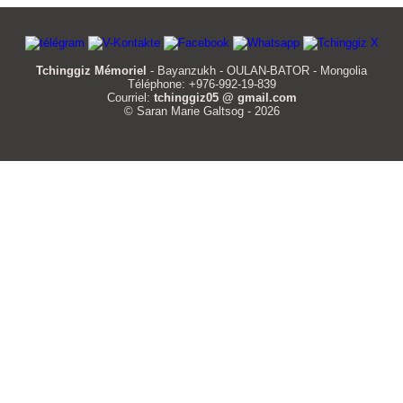
Tchinggiz Mémoriel
- Bayanzukh - OULAN-BATOR - Mongolia
Téléphone: +976-992-19-839
Courriel:
tchinggiz05 @ gmail.com
© Saran Marie Galtsog - 2026