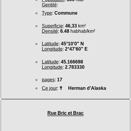
Gentilé
:
Type
:
Commune
Superficie
:
46,33
km²
Densité
:
6.48
habhab/km²
Latitude
:
45°10'0" N
Longitude
:
2°47'60" E
Latitude
:
45.166698
Longitude
:
2.783330
pages
:
17
Ce jour
:
☦
Herman d'Alaska
Rue Bric et Brac