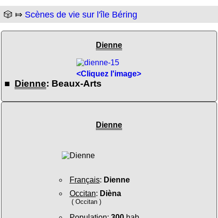
🎲 ⤇
Scènes de vie sur l'île Béring
Dienne
<Cliquez l'image>
■
Dienne
: Beaux-Arts
Dienne
Français
:
Dienne
Occitan
:
Dièna
( Occitan )
Population
:
300
hab