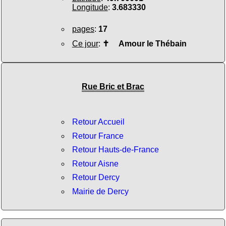
Longitude
:
3.683330
pages
:
17
Ce jour
:
✝
Amour le Thébain
Rue Bric et Brac
Retour Accueil
Retour France
Retour Hauts-de-France
Retour Aisne
Retour Dercy
Mairie de Dercy