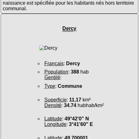
naissance est spécifiée pour les habitants nés hors territoire
communal.
Dercy
Français
:
Dercy
Population
:
388
hab
Gentilé
:
Type
:
Commune
Superficie
:
11,17
km²
Densité
:
34.74
habhab/km²
Latitude
:
49°42'0" N
Longitude
:
3°41'60" E
Latitude
:
49.700001