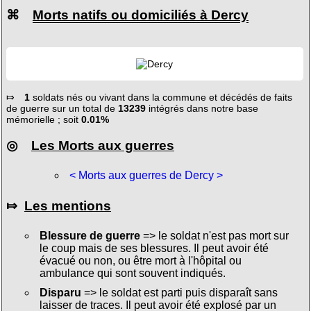
⌘
Morts natifs ou domiciliés à Dercy
⤇
1
soldats nés ou vivant dans la commune et décédés de faits
de guerre sur un total de
13239
intégrés dans notre base
mémorielle ; soit
0.01%
◎
Les Morts aux guerres
< Morts aux guerres de Dercy >
⤇
Les mentions
Blessure de guerre
=> le soldat n'est pas mort sur
le coup mais de ses blessures. Il peut avoir été
évacué ou non, ou être mort à l'hôpital ou
ambulance qui sont souvent indiqués.
Disparu
=> le soldat est parti puis disparaît sans
laisser de traces. Il peut avoir été explosé par un