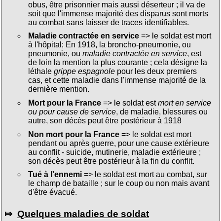
obus, être prisonnier mais aussi déserteur ; il va de
soit que l'immense majorité des disparus sont morts
au combat sans laisser de traces identifiables.
Maladie contractée en service
=> le soldat est mort
à l'hôpital; En 1918, la broncho-pneumonie, ou
pneumonie, ou
maladie contractée en service
, est
de loin la mention la plus courante ; cela désigne la
léthale
grippe espagnole
pour les deux premiers
cas, et cette maladie dans l'immense majorité de la
dernière mention.
Mort pour la France
=> le soldat est
mort en service
ou pour cause de service
, de maladie, blessures ou
autre, son décès peut être postérieur à 1918
Non mort pour la France
=> le soldat est mort
pendant ou après guerre, pour une cause extérieure
au conflit - suicide, mutinerie, maladie extérieure ;
son décès peut être postérieur à la fin du conflit.
Tué à l'ennemi
=> le soldat est mort au combat, sur
le champ de bataille ; sur le coup ou non mais avant
d'être évacué.
⤇
Quelques maladies de soldat