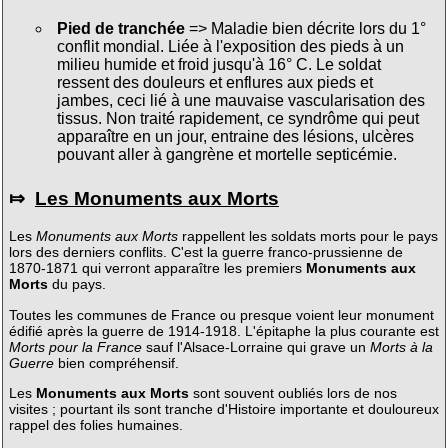
Pied de tranchée
=> Maladie bien décrite lors du 1°
conflit mondial. Liée à l'exposition des pieds à un
milieu humide et froid jusqu'à 16° C. Le soldat
ressent des douleurs et enflures aux pieds et
jambes, ceci lié à une mauvaise vascularisation des
tissus. Non traité rapidement, ce syndrôme qui peut
apparaître en un jour, entraine des lésions, ulcères
pouvant aller à gangrène et mortelle septicémie.
⤇
Les Monuments aux Morts
Les
Monuments aux Morts
rappellent les soldats morts pour le pays
lors des derniers conflits. C'est la guerre franco-prussienne de
1870-1871 qui verront apparaître les premiers
Monuments aux
Morts
du pays.
Toutes les communes de France ou presque voient leur monument
édifié après la guerre de 1914-1918. L'épitaphe la plus courante est
Morts pour la France
sauf l'Alsace-Lorraine qui grave un
Morts à la
Guerre
bien compréhensif.
Les
Monuments aux Morts
sont souvent oubliés lors de nos
visites ; pourtant ils sont tranche d'Histoire importante et douloureux
rappel des folies humaines.