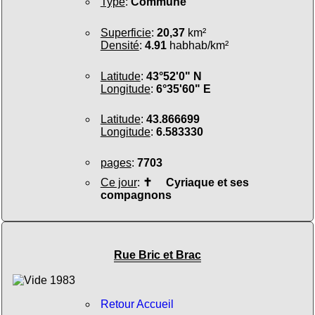
Type
:
Commune
Superficie
:
20,37
km²
Densité
:
4.91
habhab/km²
Latitude
:
43°52'0" N
Longitude
:
6°35'60" E
Latitude
:
43.866699
Longitude
:
6.583330
pages
:
7703
Ce jour
:
✝
Cyriaque et ses
compagnons
Rue Bric et Brac
Retour Accueil