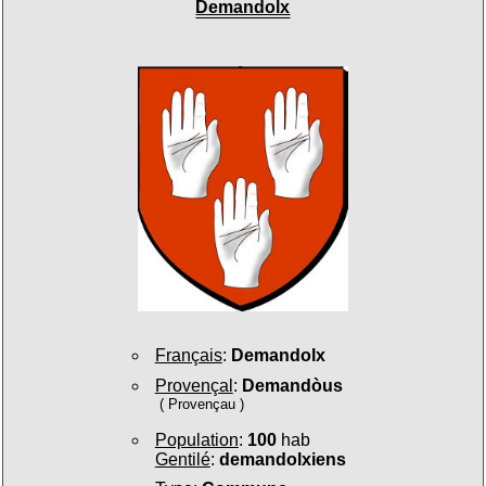
Demandolx
Français
:
Demandolx
Provençal
:
Demandòus
( Provençau )
Population
:
100
hab
Gentilé
:
demandolxiens