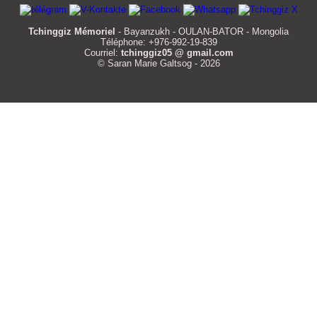
Tchinggiz Mémoriel
- Bayanzukh - OULAN-BATOR - Mongolia
Téléphone: +976-992-19-839
Courriel:
tchinggiz05 @ gmail.com
© Saran Marie Galtsog - 2026