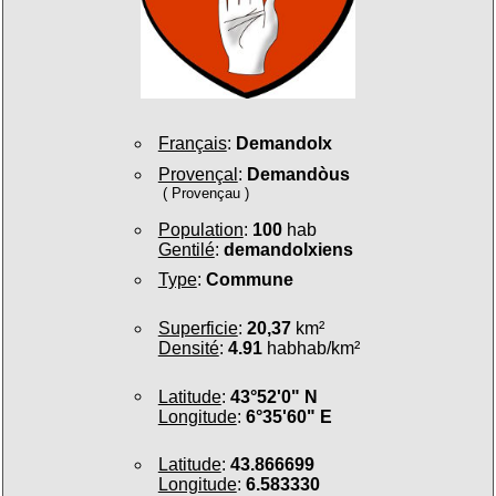
Français
:
Demandolx
Provençal
:
Demandòus
( Provençau )
Population
:
100
hab
Gentilé
:
demandolxiens
Type
:
Commune
Superficie
:
20,37
km²
Densité
:
4.91
habhab/km²
Latitude
:
43°52'0" N
Longitude
:
6°35'60" E
Latitude
:
43.866699
Longitude
:
6.583330