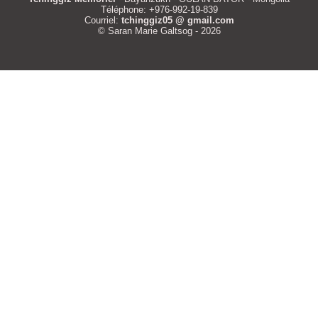
Téléphone: +976-992-19-839
Courriel:
tchinggiz05 @ gmail.com
© Saran Marie Galtsog - 2026