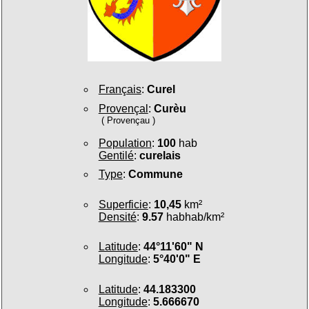
Français
:
Curel
Provençal
:
Curèu
( Provençau )
Population
:
100
hab
Gentilé
:
curelais
Type
:
Commune
Superficie
:
10,45
km²
Densité
:
9.57
habhab/km²
Latitude
:
44°11'60" N
Longitude
:
5°40'0" E
Latitude
:
44.183300
Longitude
:
5.666670