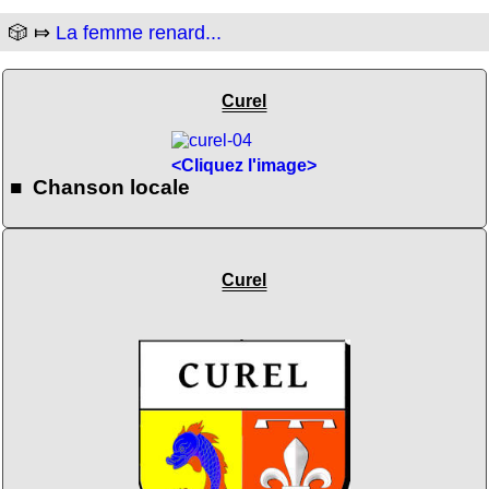
🎲 ⤇
La femme renard...
Curel
<Cliquez l'image>
■ Chanson locale
Curel