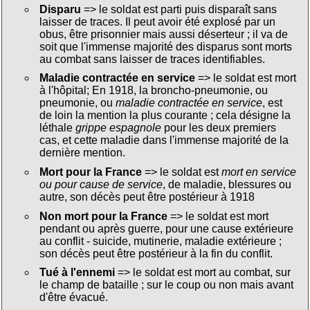
Disparu
=> le soldat est parti puis disparaît sans
laisser de traces. Il peut avoir été explosé par un
obus, être prisonnier mais aussi déserteur ; il va de
soit que l'immense majorité des disparus sont morts
au combat sans laisser de traces identifiables.
Maladie contractée en service
=> le soldat est mort
à l'hôpital; En 1918, la broncho-pneumonie, ou
pneumonie, ou
maladie contractée en service
, est
de loin la mention la plus courante ; cela désigne la
léthale
grippe espagnole
pour les deux premiers
cas, et cette maladie dans l'immense majorité de la
dernière mention.
Mort pour la France
=> le soldat est
mort en service
ou pour cause de service
, de maladie, blessures ou
autre, son décès peut être postérieur à 1918
Non mort pour la France
=> le soldat est mort
pendant ou après guerre, pour une cause extérieure
au conflit - suicide, mutinerie, maladie extérieure ;
son décès peut être postérieur à la fin du conflit.
Tué à l'ennemi
=> le soldat est mort au combat, sur
le champ de bataille ; sur le coup ou non mais avant
d'être évacué.