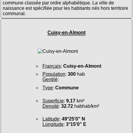
commune classée par ordre alphabétique. La ville de
naissance est spécifiée pour les habitants nés hors territoire
communal.
Cuisy-en-Almont
Français
:
Cuisy-en-Almont
Population
:
300
hab
Gentilé
:
Type
:
Commune
Superficie
:
9,17
km²
Densité
:
32.72
habhab/km²
Latitude
:
49°25'0" N
Longitude
:
3°15'0" E