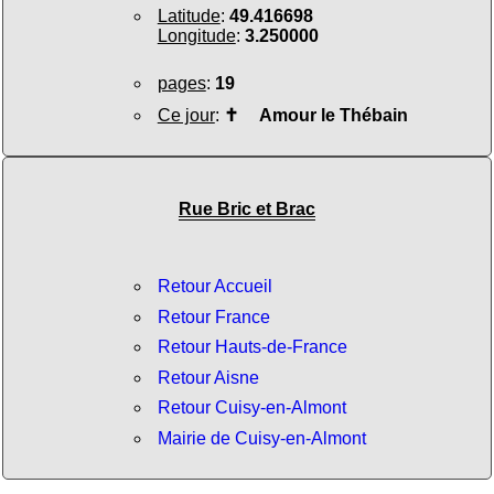
Latitude
:
49.416698
Longitude
:
3.250000
pages
:
19
Ce jour
:
✝
Amour le Thébain
Rue Bric et Brac
Retour Accueil
Retour France
Retour Hauts-de-France
Retour Aisne
Retour Cuisy-en-Almont
Mairie de Cuisy-en-Almont