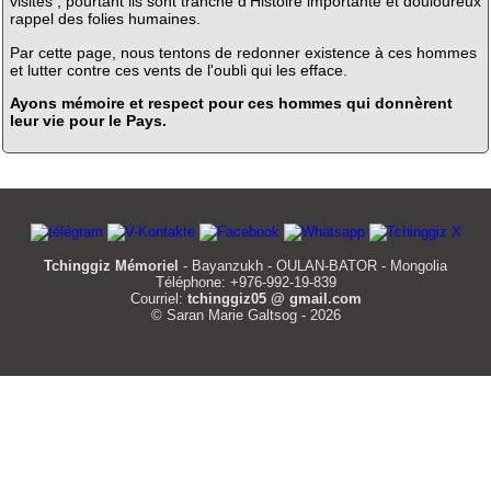
visites ; pourtant ils sont tranche d'Histoire importante et douloureux
rappel des folies humaines.
Par cette page, nous tentons de redonner existence à ces hommes
et lutter contre ces vents de l'oubli qui les efface.
Ayons mémoire et respect pour ces hommes qui donnèrent
leur vie pour le Pays.
Tchinggiz Mémoriel
- Bayanzukh - OULAN-BATOR - Mongolia
Téléphone: +976-992-19-839
Courriel:
tchinggiz05 @ gmail.com
© Saran Marie Galtsog - 2026