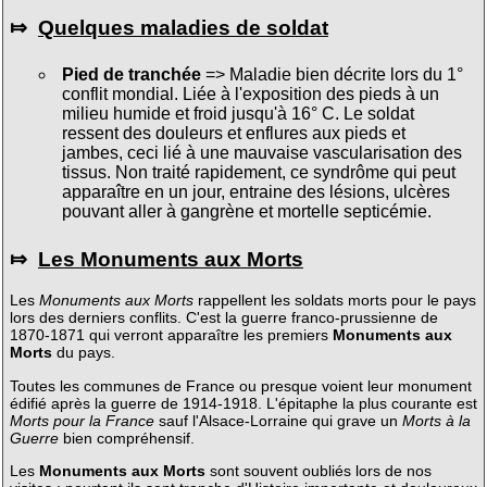
⤇
Quelques maladies de soldat
Pied de tranchée
=> Maladie bien décrite lors du 1°
conflit mondial. Liée à l'exposition des pieds à un
milieu humide et froid jusqu'à 16° C. Le soldat
ressent des douleurs et enflures aux pieds et
jambes, ceci lié à une mauvaise vascularisation des
tissus. Non traité rapidement, ce syndrôme qui peut
apparaître en un jour, entraine des lésions, ulcères
pouvant aller à gangrène et mortelle septicémie.
⤇
Les Monuments aux Morts
Les
Monuments aux Morts
rappellent les soldats morts pour le pays
lors des derniers conflits. C'est la guerre franco-prussienne de
1870-1871 qui verront apparaître les premiers
Monuments aux
Morts
du pays.
Toutes les communes de France ou presque voient leur monument
édifié après la guerre de 1914-1918. L'épitaphe la plus courante est
Morts pour la France
sauf l'Alsace-Lorraine qui grave un
Morts à la
Guerre
bien compréhensif.
Les
Monuments aux Morts
sont souvent oubliés lors de nos