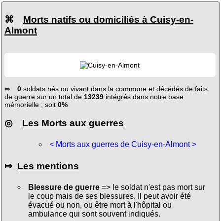
⌘
Morts natifs ou domiciliés à Cuisy-en-
Almont
⤇
0
soldats nés ou vivant dans la commune et décédés de faits
de guerre sur un total de
13239
intégrés dans notre base
mémorielle ; soit
0%
◎
Les Morts aux guerres
< Morts aux guerres de Cuisy-en-Almont >
⤇
Les mentions
Blessure de guerre
=> le soldat n'est pas mort sur
le coup mais de ses blessures. Il peut avoir été
évacué ou non, ou être mort à l'hôpital ou
ambulance qui sont souvent indiqués.