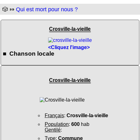
🎲 ⤇
Qui est mort pour nous ?
Crosville-la-vieille
<Cliquez l'image>
■ Chanson locale
Crosville-la-vieille
Français
:
Crosville-la-vieille
Population
:
600
hab
Gentilé
:
Type
:
Commune