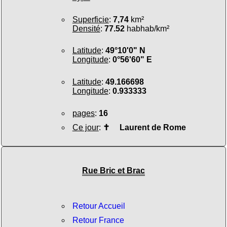
Superficie
:
7,74
km²
Densité
:
77.52
habhab/km²
Latitude
:
49°10'0" N
Longitude
:
0°56'60" E
Latitude
:
49.166698
Longitude
:
0.933333
pages
:
16
Ce jour
:
✝
Laurent de Rome
Rue Bric et Brac
Retour Accueil
Retour France