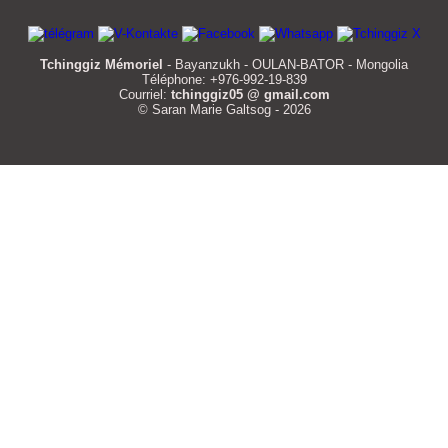
Tchinggiz Mémoriel
- Bayanzukh - OULAN-BATOR - Mongolia
Téléphone: +976-992-19-839
Courriel:
tchinggiz05 @ gmail.com
© Saran Marie Galtsog - 2026