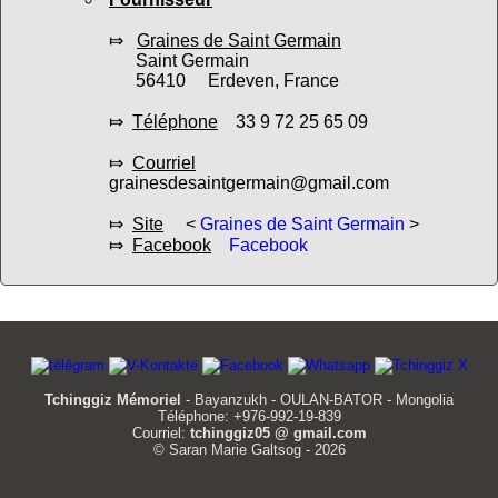
⤇
Graines de Saint Germain
Saint Germain
56410 Erdeven, France
⤇
Téléphone
33 9 72 25 65 09
⤇
Courriel
grainesdesaintgermain@gmail.com
⤇
Site
<
Graines de Saint Germain
>
⤇
Facebook
Facebook
Tchinggiz Mémoriel
- Bayanzukh - OULAN-BATOR - Mongolia
Téléphone: +976-992-19-839
Courriel:
tchinggiz05 @ gmail.com
© Saran Marie Galtsog - 2026