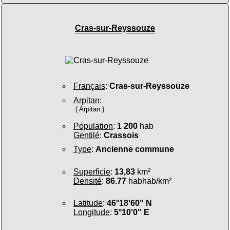
Cras-sur-Reyssouze
Français
:
Cras-sur-Reyssouze
Arpitan
:
( Arpitan )
Population
:
1 200
hab
Gentilé
:
Crassois
Type
:
Ancienne commune
Superficie
:
13,83
km²
Densité
:
86.77
habhab/km²
Latitude
:
46°18'60" N
Longitude
:
5°10'0" E