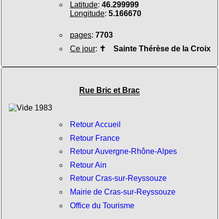
Latitude
:
46.299999
Longitude
:
5.166670
pages
:
7703
Ce jour
:
✝
Sainte Thérèse de la Croix
Rue Bric et Brac
Retour Accueil
Retour France
Retour Auvergne-Rhône-Alpes
Retour Ain
Retour Cras-sur-Reyssouze
Mairie de Cras-sur-Reyssouze
Office du Tourisme