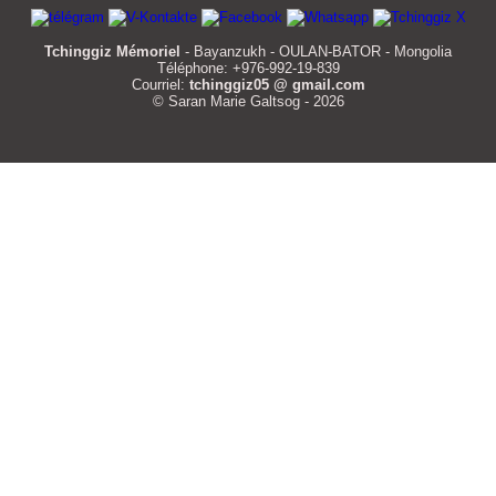
Tchinggiz Mémoriel
- Bayanzukh - OULAN-BATOR - Mongolia
Téléphone: +976-992-19-839
Courriel:
tchinggiz05 @ gmail.com
© Saran Marie Galtsog - 2026