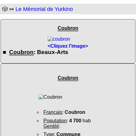
🎲 ⤇
Le Mémorial de Yurkino
Coubron
<Cliquez l'image>
■
Coubron
: Beaux-Arts
Coubron
Français
:
Coubron
Population
:
4 700
hab
Gentilé
:
Type
:
Commune