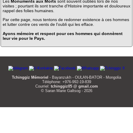
Les
Monuments aux Morts
sont souvent oubliés lors de nos
visites ; pourtant ils sont tranche d'Histoire importante et douloureux
rappel des folies humaines.
Par cette page, nous tentons de redonner existence à ces hommes
et lutter contre ces vents de l'oubli qui les efface.
Ayons mémoire et respect pour ces hommes qui donnèrent
leur vie pour le Pays.
Tchinggiz Mémoriel
- Bayanzukh - OULAN-BATOR - Mongolia
Téléphone: +976-992-19-839
Courriel:
tchinggiz05 @ gmail.com
© Saran Marie Galtsog - 2026