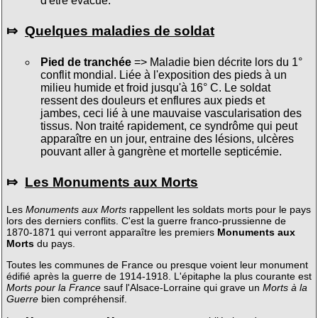
d'être évacué.
⤇
Quelques maladies de soldat
Pied de tranchée
=> Maladie bien décrite lors du 1°
conflit mondial. Liée à l'exposition des pieds à un
milieu humide et froid jusqu'à 16° C. Le soldat
ressent des douleurs et enflures aux pieds et
jambes, ceci lié à une mauvaise vascularisation des
tissus. Non traité rapidement, ce syndrôme qui peut
apparaître en un jour, entraine des lésions, ulcères
pouvant aller à gangrène et mortelle septicémie.
⤇
Les Monuments aux Morts
Les
Monuments aux Morts
rappellent les soldats morts pour le pays
lors des derniers conflits. C'est la guerre franco-prussienne de
1870-1871 qui verront apparaître les premiers
Monuments aux
Morts
du pays.
Toutes les communes de France ou presque voient leur monument
édifié après la guerre de 1914-1918. L'épitaphe la plus courante est
Morts pour la France
sauf l'Alsace-Lorraine qui grave un
Morts à la
Guerre
bien compréhensif.