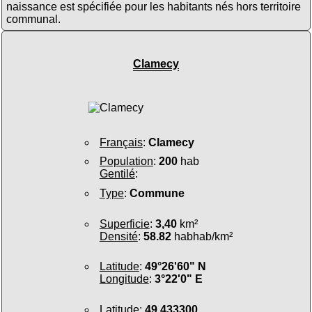
naissance est spécifiée pour les habitants nés hors territoire
communal.
Clamecy
Français
:
Clamecy
Population
:
200
hab
Gentilé
:
Type
:
Commune
Superficie
:
3,40
km²
Densité
:
58.82
habhab/km²
Latitude
:
49°26'60" N
Longitude
:
3°22'0" E
Latitude
:
49.433300