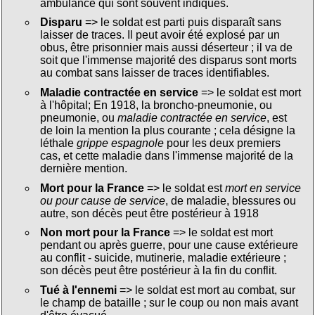
ambulance qui sont souvent indiqués.
Disparu
=> le soldat est parti puis disparaît sans
laisser de traces. Il peut avoir été explosé par un
obus, être prisonnier mais aussi déserteur ; il va de
soit que l'immense majorité des disparus sont morts
au combat sans laisser de traces identifiables.
Maladie contractée en service
=> le soldat est mort
à l'hôpital; En 1918, la broncho-pneumonie, ou
pneumonie, ou
maladie contractée en service
, est
de loin la mention la plus courante ; cela désigne la
léthale
grippe espagnole
pour les deux premiers
cas, et cette maladie dans l'immense majorité de la
dernière mention.
Mort pour la France
=> le soldat est
mort en service
ou pour cause de service
, de maladie, blessures ou
autre, son décès peut être postérieur à 1918
Non mort pour la France
=> le soldat est mort
pendant ou après guerre, pour une cause extérieure
au conflit - suicide, mutinerie, maladie extérieure ;
son décès peut être postérieur à la fin du conflit.
Tué à l'ennemi
=> le soldat est mort au combat, sur
le champ de bataille ; sur le coup ou non mais avant