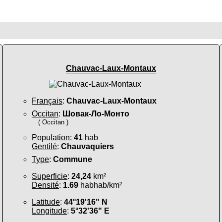
Chauvac-Laux-Montaux
Français
:
Chauvac-Laux-Montaux
Occitan
:
Шовак-Ло-Монто
( Occitan )
Population
:
41
hab
Gentilé
:
Chauvaquiers
Type
:
Commune
Superficie
:
24,24
km²
Densité
:
1.69
habhab/km²
Latitude
:
44°19'16" N
Longitude
:
5°32'36" E