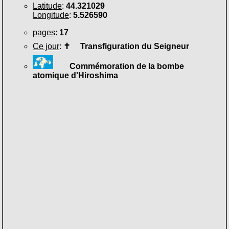
Latitude
:
44.321029
Longitude
:
5.526590
pages
:
17
Ce jour
:
✝
Transfiguration du Seigneur
Commémoration de la bombe
atomique d'Hiroshima