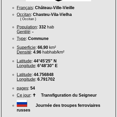
Français
:
Château-Ville-Vieille
Occitan
:
Chasteu-Vila-Vielha
( Occitan )
Population
:
332
hab
Gentilé
:
-
Type
:
Commune
Superficie
:
66,90
km²
Densité
:
4.96
habhab/km²
Latitude
:
44°45'25" N
Longitude
:
6°48'30" E
Latitude
:
44.756848
Longitude
:
6.791702
pages
:
54
Ce jour
:
✝
Transfiguration du Seigneur
Journée des troupes ferroviaires
russes