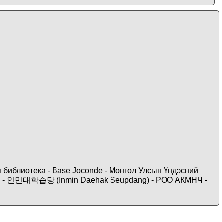
ая библиотека - Base Joconde - Монгол Улсын Үндэсний
ticana - 인민대학습당 (Inmin Daehak Seupdang) - РОО АКМНЧ -