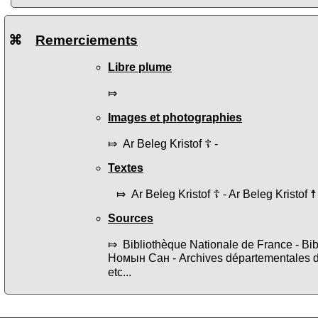
⌘
Remerciements
Libre plume
⤇
Images et photographies
⤇ Ar Beleg Kristof ☦ -
Textes
⤇ Ar Beleg Kristof ☦ - Ar Beleg Kristof ☨
Sources
⤇ Bibliothèque Nationale de France - B
Номын Сан - Archives départementales 
etc...