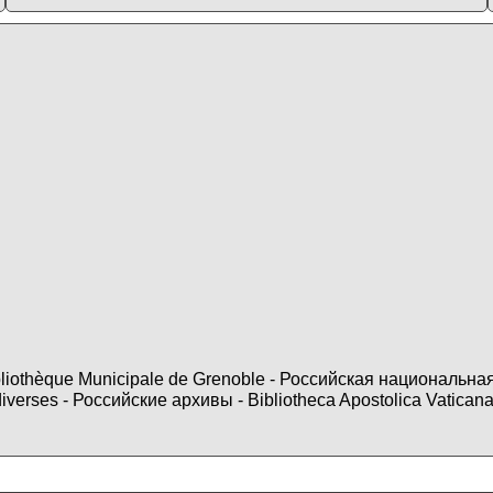
ibliothèque Municipale de Grenoble - Российская национальн
diverses - Российские архивы - Bibliotheca Apostolica Va