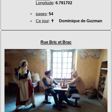
Longitude
:
6.791702
pages
:
54
Ce jour
:
✝
Dominique de Guzman
Rue Bric et Brac