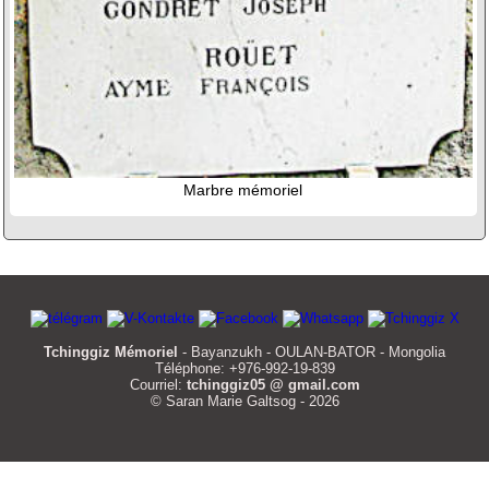
Marbre mémoriel
Tchinggiz Mémoriel
- Bayanzukh - OULAN-BATOR - Mongolia
Téléphone: +976-992-19-839
Courriel:
tchinggiz05 @ gmail.com
© Saran Marie Galtsog - 2026