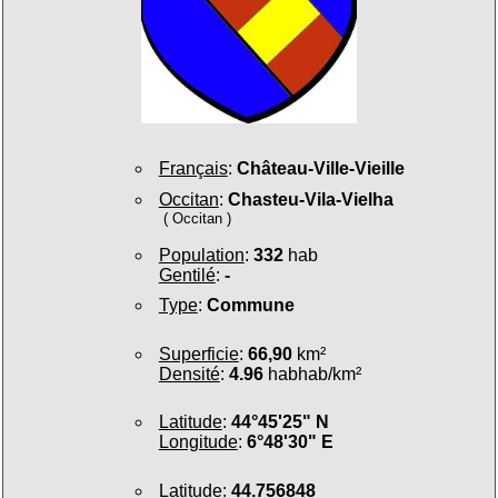
Français
:
Château-Ville-Vieille
Occitan
:
Chasteu-Vila-Vielha
( Occitan )
Population
:
332
hab
Gentilé
:
-
Type
:
Commune
Superficie
:
66,90
km²
Densité
:
4.96
habhab/km²
Latitude
:
44°45'25" N
Longitude
:
6°48'30" E
Latitude
:
44.756848