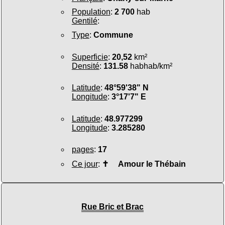
Population
:
2 700
hab
Gentilé
:
Type
:
Commune
Superficie
:
20,52
km²
Densité
:
131.58
habhab/km²
Latitude
:
48°59'38" N
Longitude
:
3°17'7" E
Latitude
:
48.977299
Longitude
:
3.285280
pages
:
17
Ce jour
:
✝
Amour le Thébain
Rue Bric et Brac