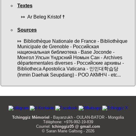
Textes
⤇ Ar Beleg Kristof ☨
Sources
⤇ Bibliothèque Nationale de France - Bibliothèque
Municipale de Grenoble - Российская
национальная библиотека - Base Joconde -
Монгол Улсын Үндэсний Номын Сан - Archives
départementales diverses - Российские архивы -
Bibliotheca Apostolica Vaticana - 인민대학습당
(Inmin Daehak Seupdang) - РОО АКМНЧ - etc...
Tchinggiz Mémoriel
- Bayanzukh - OULAN-BATOR - Mongolia
Téléphone: +976-992-19-839
Courriel:
tchinggiz05 @ gmail.com
© Saran Marie Galtsog - 2026