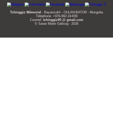
Tchinggiz Mémoriel
- Bayanzukh - OULAN-BATOR - Mongolia
Téléphone: +976-992-19-839
Courriel:
tchinggiz05 @ gmail.com
© Saran Marie Galtsog - 2026