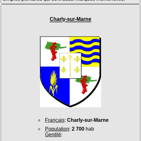
Charly-sur-Marne
Français
:
Charly-sur-Marne
Population
:
2 700
hab
Gentilé
: