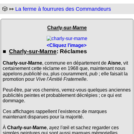
🎲 ⤇
La ferme à fourrures des Commandeurs
Charly-sur-Marne
<Cliquez l'image>
■
Charly-sur-Marne
: Réclames
Charly-sur-Marne
, commune en département de
Aisne
, vit
certainement cette réclame en 1968 que, maintenant nous
appelons
publicité
ou, plus couramment,
pub
; elle faisait la
promotion pour
Vive l'Amitié Fraternelle
.
Peut-être, par vos chemins, verrez-vous quelques anciennes
publicités peintes et probablement décrépies ; ce qui est
dommage.
Ces affichages rappellent l'existence de marques
maintenant disparues pour la majorité.
À
Charly-sur-Marne
, ayez l'œil et sachez regarder ces
simples peintures qui sont aussi marques mémorielles.