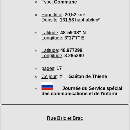
Type
:
Commune
Superficie
:
20,52
km²
Densité
:
131.58
habhab/km²
Latitude
:
48°59'38" N
Longitude
:
3°17'7" E
Latitude
:
48.977299
Longitude
:
3.285280
pages
:
17
Ce jour
:
✝
Gaétan de Thiene
Journée du Service spécial
des communications et de l'inform
Rue Bric et Brac