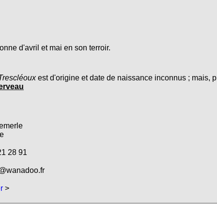
ne d'avril et mai en son terroir.
Trescléoux
est d'origine et date de naissance inconnus ; mais, 
erveau
emerle
e
1 28 91
@wanadoo.fr
r
>