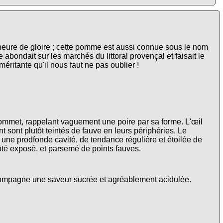
eure de gloire ; cette pomme est aussi connue sous le nom
le abondait sur les marchés du littoral provençal et faisait le
itante qu'il nous faut ne pas oublier !
u sommet, rappelant vaguement une poire par sa forme. L'œil
t sont plutôt teintés de fauve en leurs périphéries. Le
ns une prodfonde cavité, de tendance régulière et étoilée de
ôté exposé, et parsemé de points fauves.
compagne une saveur sucrée et agréablement acidulée.