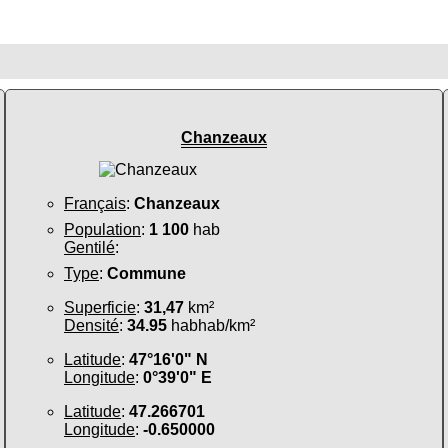
Chanzeaux
Français
:
Chanzeaux
Population
:
1 100
hab
Gentilé
:
Type
:
Commune
Superficie
:
31,47
km²
Densité
:
34.95
habhab/km²
Latitude
:
47°16'0" N
Longitude
:
0°39'0" E
Latitude
:
47.266701
Longitude
:
-0.650000