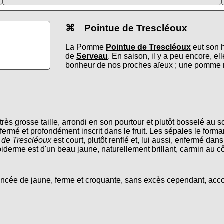
⌘
Pointue de Trescléoux
La Pomme
Pointue de Trescléoux
eut son h
de
Serveau
. En saison, il y a peu encore, el
bonheur de nos proches aïeux ; une pomme mér
à très grosse taille, arrondi en son pourtour et plutôt bosselé a
ermé et profondément inscrit dans le fruit. Les sépales le forman
 de Trescléoux
est court, plutôt renflé et, lui aussi, enfermé da
iderme est d'un beau jaune, naturellement brillant, carmin au c
ancée de jaune, ferme et croquante, sans excès cependant, ac