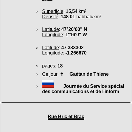
Superficie
:
15,54
km²
Densité
:
148.01
habhab/km²
Latitude
:
47°20'60" N
Longitude
:
1°16'0" W
Latitude
:
47.333302
Longitude
:
-1.266670
pages
:
18
Ce jour
:
✝
Gaétan de Thiene
Journée du Service spécial
des communications et de l'inform
Rue Bric et Brac