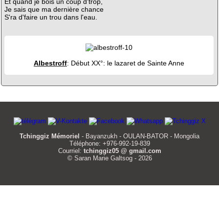
Et quand je bois un coup d'trop,
Je sais que ma dernière chance
S'ra d'faire un trou dans l'eau.
Albestroff
: Début XX°: le lazaret de Sainte Anne
Tchinggiz Mémoriel
- Bayanzukh - OULAN-BATOR - Mongolia
Téléphone: +976-992-19-839
Courriel:
tchinggiz05 @ gmail.com
© Saran Marie Galtsog - 2026