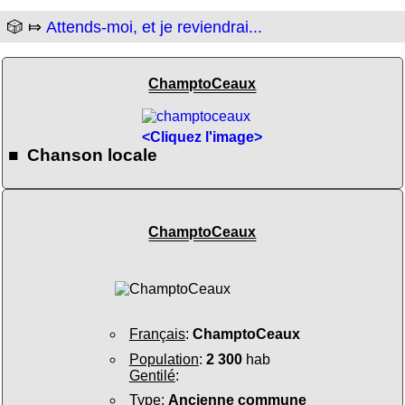
🎲 ⤇
Attends-moi, et je reviendrai...
ChamptoCeaux
<Cliquez l'image>
■ Chanson locale
ChamptoCeaux
Français
:
ChamptoCeaux
Population
:
2 300
hab
Gentilé
:
Type
:
Ancienne commune