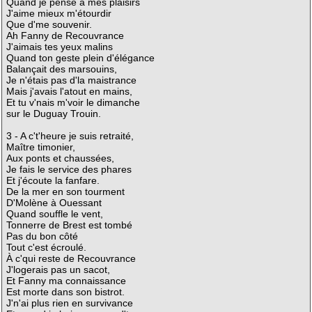
Quand je pense à mes plaisirs
J'aime mieux m'étourdir
Que d'me souvenir.
Ah Fanny de Recouvrance
J'aimais tes yeux malins
Quand ton geste plein d'élégance
Balançait des marsouins,
Je n'étais pas d'la maistrance
Mais j'avais l'atout en mains,
Et tu v'nais m'voir le dimanche
sur le Duguay Trouin.
3 - A c't'heure je suis retraité,
Maître timonier,
Aux ponts et chaussées,
Je fais le service des phares
Et j'écoute la fanfare.
De la mer en son tourment
D'Molène à Ouessant
Quand souffle le vent,
Tonnerre de Brest est tombé
Pas du bon côté
Tout c'est écroulé.
À c'qui reste de Recouvrance
J'logerais pas un sacot,
Et Fanny ma connaissance
Est morte dans son bistrot.
J'n'ai plus rien en survivance