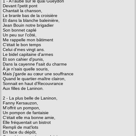
1 - A l'aube sur le quai Gueydon
Devant l'petit pont
Chantait la chanson,
Le branle bas de la croisière
Et dans la blanche baleinière,
Jean Bouin notre brigadier
Son bonnet caplé
Un peu sur l'côté,
Me rappelle mon bâtiment
C'était le bon temps
Celui d'mes vingt ans.
Le bidel capitaine d'armes
Et son cahier d'punis,
Dans la cayenne f'sait du charme
À je n'sais quelle souris,
Mais j'garde au cœur une souffrance
Quand le quartier-maître clairon,
Sonnait en haut d'Recouvrance
Aux filles de Laninon.
2 - La plus belle de Laninon,
Fanny Kersauzon,
M'offrit un pompon,
Un pompon de fantaisie
C'était elle ma bonne amie,
Elle fréquentait un bistrot
Rempli de mat'lots
En face du dépôt,