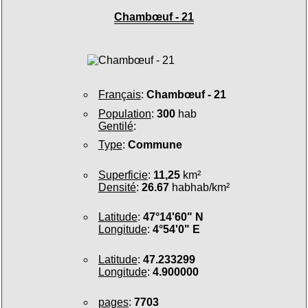
Chambœuf - 21
Français
:
Chambœuf - 21
Population
:
300
hab
Gentilé
:
Type
:
Commune
Superficie
:
11,25
km²
Densité
:
26.67
habhab/km²
Latitude
:
47°14'60" N
Longitude
:
4°54'0" E
Latitude
:
47.233299
Longitude
:
4.900000
pages
:
7703