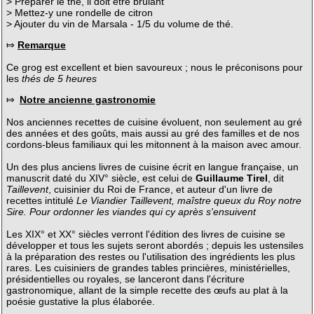
> Préparer le thé, il doit être brûlant
> Mettez-y une rondelle de citron
> Ajouter du vin de Marsala - 1/5 du volume de thé.
⤇
Remarque
Ce grog est excellent et bien savoureux ; nous le préconisons pour
les
thés de 5 heures
⤇
Notre ancienne gastronomie
Nos anciennes recettes de cuisine évoluent, non seulement au gré
des années et des goûts, mais aussi au gré des familles et de nos
cordons-bleus familiaux qui les mitonnent à la maison avec amour.
Un des plus anciens livres de cuisine écrit en langue française, un
manuscrit daté du XIV° siècle, est celui de
Guillaume Tirel
, dit
Taillevent
, cuisinier du Roi de France, et auteur d'un livre de
recettes intitulé
Le Viandier Taillevent, maîstre queux du Roy notre
Sire. Pour ordonner les viandes qui cy après s'ensuivent
Les XIX° et XX° siècles verront l'édition des livres de cuisine se
développer et tous les sujets seront abordés ; depuis les ustensiles
à la préparation des restes ou l'utilisation des ingrédients les plus
rares. Les cuisiniers de grandes tables princières, ministérielles,
présidentielles ou royales, se lanceront dans l'écriture
gastronomique, allant de la simple recette des œufs au plat à la
poésie gustative la plus élaborée.