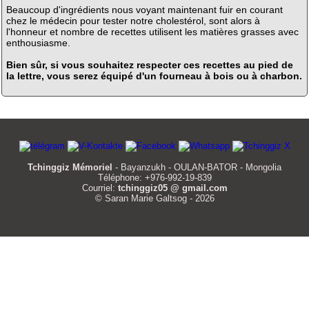
Beaucoup d'ingrédients nous voyant maintenant fuir en courant
chez le médecin pour tester notre cholestérol, sont alors à
l'honneur et nombre de recettes utilisent les matières grasses avec
enthousiasme.
Bien sûr, si vous souhaitez respecter ces recettes au pied de
la lettre, vous serez équipé d'un fourneau à bois ou à charbon.
Tchinggiz Mémoriel
- Bayanzukh - OULAN-BATOR - Mongolia
Téléphone: +976-992-19-839
Courriel:
tchinggiz05 @ gmail.com
© Saran Marie Galtsog - 2026