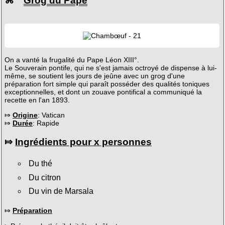
⌘
Grog du Pape
On a vanté la frugalité du Pape Léon XIII°.
Le Souverain pontife, qui ne s'est jamais octroyé de dispense à lui-
même, se soutient les jours de jeûne avec un grog d'une
préparation fort simple qui paraît posséder des qualités toniques
exceptionnelles, et dont un zouave pontifical a communiqué la
recette en l'an 1893.
⤇
Origine
: Vatican
⤇
Durée
: Rapide
⤇
Ingrédients pour x personnes
Du thé
Du citron
Du vin de Marsala
⤇
Préparation