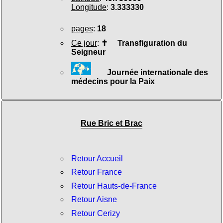
Longitude
:
3.333330
pages
:
18
Ce jour
:
✝
Transfiguration du
Seigneur
Journée internationale des
médecins pour la Paix
Rue Bric et Brac
Retour Accueil
Retour France
Retour Hauts-de-France
Retour Aisne
Retour Cerizy