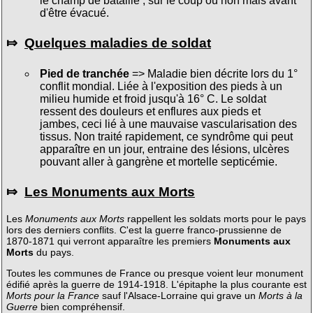
le champ de bataille ; sur le coup ou non mais avant
d'être évacué.
⤇
Quelques maladies de soldat
Pied de tranchée
=> Maladie bien décrite lors du 1°
conflit mondial. Liée à l'exposition des pieds à un
milieu humide et froid jusqu'à 16° C. Le soldat
ressent des douleurs et enflures aux pieds et
jambes, ceci lié à une mauvaise vascularisation des
tissus. Non traité rapidement, ce syndrôme qui peut
apparaître en un jour, entraine des lésions, ulcères
pouvant aller à gangrène et mortelle septicémie.
⤇
Les Monuments aux Morts
Les
Monuments aux Morts
rappellent les soldats morts pour le pays
lors des derniers conflits. C'est la guerre franco-prussienne de
1870-1871 qui verront apparaître les premiers
Monuments aux
Morts
du pays.
Toutes les communes de France ou presque voient leur monument
édifié après la guerre de 1914-1918. L'épitaphe la plus courante est
Morts pour la France
sauf l'Alsace-Lorraine qui grave un
Morts à la
Guerre
bien compréhensif.