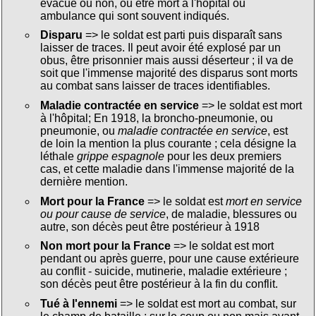
évacué ou non, ou être mort à l'hôpital ou
ambulance qui sont souvent indiqués.
Disparu
=> le soldat est parti puis disparaît sans
laisser de traces. Il peut avoir été explosé par un
obus, être prisonnier mais aussi déserteur ; il va de
soit que l'immense majorité des disparus sont morts
au combat sans laisser de traces identifiables.
Maladie contractée en service
=> le soldat est mort
à l'hôpital; En 1918, la broncho-pneumonie, ou
pneumonie, ou
maladie contractée en service
, est
de loin la mention la plus courante ; cela désigne la
léthale
grippe espagnole
pour les deux premiers
cas, et cette maladie dans l'immense majorité de la
dernière mention.
Mort pour la France
=> le soldat est
mort en service
ou pour cause de service
, de maladie, blessures ou
autre, son décès peut être postérieur à 1918
Non mort pour la France
=> le soldat est mort
pendant ou après guerre, pour une cause extérieure
au conflit - suicide, mutinerie, maladie extérieure ;
son décès peut être postérieur à la fin du conflit.
Tué à l'ennemi
=> le soldat est mort au combat, sur