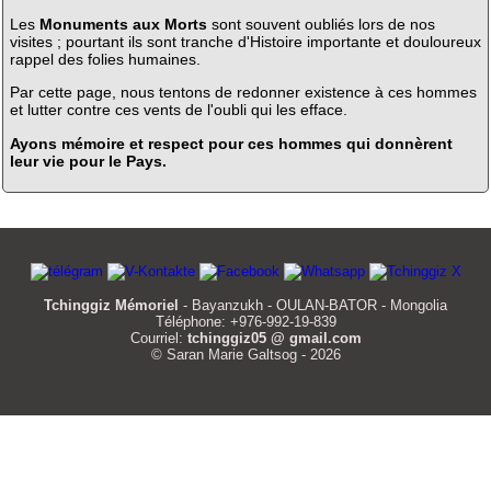
Les
Monuments aux Morts
sont souvent oubliés lors de nos
visites ; pourtant ils sont tranche d'Histoire importante et douloureux
rappel des folies humaines.
Par cette page, nous tentons de redonner existence à ces hommes
et lutter contre ces vents de l'oubli qui les efface.
Ayons mémoire et respect pour ces hommes qui donnèrent
leur vie pour le Pays.
Tchinggiz Mémoriel
- Bayanzukh - OULAN-BATOR - Mongolia
Téléphone: +976-992-19-839
Courriel:
tchinggiz05 @ gmail.com
© Saran Marie Galtsog - 2026