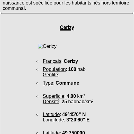
naissance est spécifiée pour les habitants nés hors territoire
communal.
Cerizy
Français
:
Cerizy
Population
:
100
hab
Gentilé
:
Type
:
Commune
Superficie
:
4,00
km²
Densité
:
25
habhab/km²
Latitude
:
49°45'0" N
Longitude
:
3°20'60" E
Latitude
:
49.750000