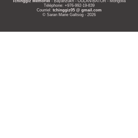
Tchinggiz Mémoriel
- Bayanzukh - OULAN-BATOR - Mongolia
Téléphone: +976-992-19-839
Courriel:
tchinggiz05 @ gmail.com
© Saran Marie Galtsog - 2026