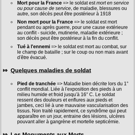
Mort pour la France
=> le soldat est
mort en service
ou pour cause de service
, de maladie, blessures ou
autre, son décès peut être postérieur à 1918
Non mort pour la France
=> le soldat est mort
pendant ou après guerre, pour une cause extérieure
au conflit - suicide, mutinerie, maladie extérieure ;
son décès peut être postérieur à la fin du conflit.
Tué à l'ennemi
=> le soldat est mort au combat, sur
le champ de bataille ; sur le coup ou non mais avant
d'être évacué.
⤇
Quelques maladies de soldat
Pied de tranchée
=> Maladie bien décrite lors du 1°
conflit mondial. Liée à l'exposition des pieds à un
milieu humide et froid jusqu'à 16° C. Le soldat
ressent des douleurs et enflures aux pieds et
jambes, ceci lié à une mauvaise vascularisation des
tissus. Non traité rapidement, ce syndrôme qui peut
apparaître en un jour, entraine des lésions, ulcères
pouvant aller à gangrène et mortelle septicémie.
⤇
Les Monuments aux Morts