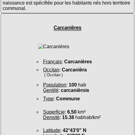
naissance est spécifiée pour les habitants nés hors territoire
communal.
Carcanières
Français
:
Carcanières
Occitan
:
Carcanièra
( Occitan )
Population
:
100
hab
Gentilé
:
carcanièrois
Type
:
Commune
Superficie
:
6,50
km²
Densité
:
15.38
habhab/km²
Latitude
:
42°43'0" N