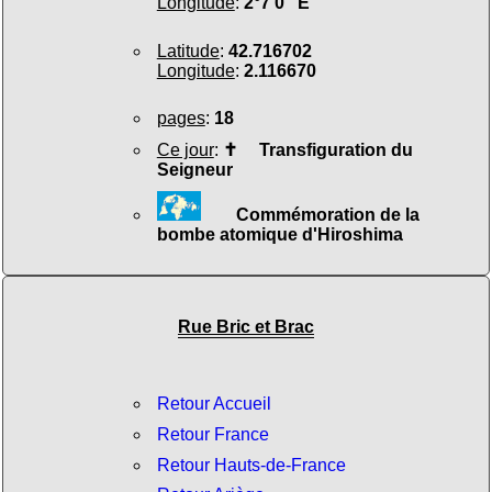
Longitude
:
2°7'0" E
Latitude
:
42.716702
Longitude
:
2.116670
pages
:
18
Ce jour
:
✝
Transfiguration du
Seigneur
Commémoration de la
bombe atomique d'Hiroshima
Rue Bric et Brac
Retour Accueil
Retour France
Retour Hauts-de-France