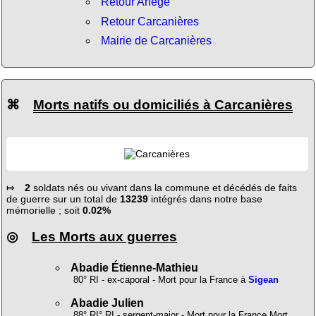
Retour Ariège
Retour Carcanières
Mairie de Carcanières
⌘
Morts natifs ou domiciliés à Carcanières
⤇
2
soldats nés ou vivant dans la commune et décédés de faits
de guerre sur un total de
13239
intégrés dans notre base
mémorielle ; soit
0.02%
◎
Les Morts aux guerres
Abadie Étienne-Mathieu
80° RI - ex-caporal - Mort pour la France à
Sigean
Abadie Julien
88° RI° RI - sergent-major - Mort pour la France Mort