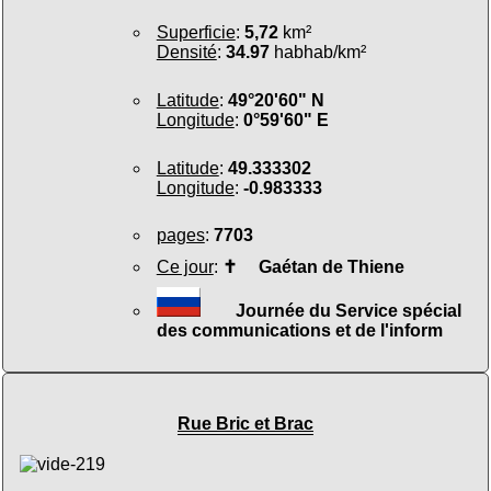
Superficie
:
5,72
km²
Densité
:
34.97
habhab/km²
Latitude
:
49°20'60" N
Longitude
:
0°59'60" E
Latitude
:
49.333302
Longitude
:
-0.983333
pages
:
7703
Ce jour
:
✝
Gaétan de Thiene
Journée du Service spécial
des communications et de l'inform
Rue Bric et Brac