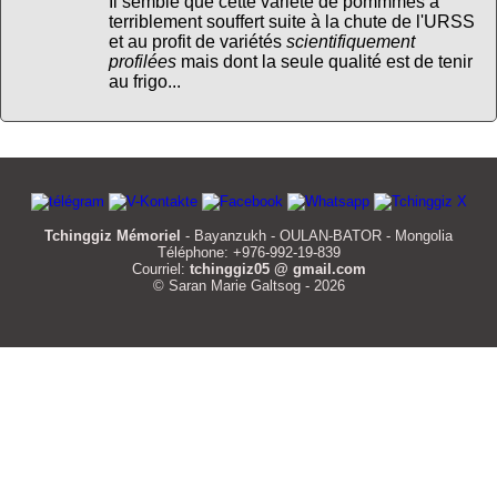
Il semble que cette variété de pommmes a
terriblement souffert suite à la chute de l'URSS
et au profit de variétés
scientifiquement
profilées
mais dont la seule qualité est de tenir
au frigo...
Tchinggiz Mémoriel
- Bayanzukh - OULAN-BATOR - Mongolia
Téléphone: +976-992-19-839
Courriel:
tchinggiz05 @ gmail.com
© Saran Marie Galtsog - 2026