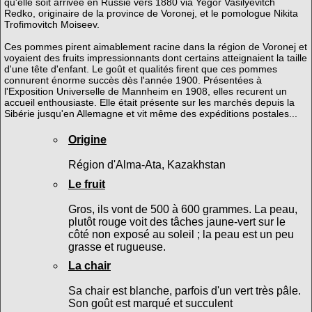
qu'elle soit arrivée en Russie vers 1880 via Yegor Vasilyevitch
Redko, originaire de la province de Voronej, et le pomologue Nikita
Trofimovitch Moiseev.
Ces pommes pirent aimablement racine dans la région de Voronej et
voyaient des fruits impressionnants dont certains atteignaient la taille
d'une tête d'enfant. Le goût et qualités firent que ces pommes
connurent énorme succès dès l'année 1900. Présentées à
l'Exposition Universelle de Mannheim en 1908, elles recurent un
accueil enthousiaste. Elle était présente sur les marchés depuis la
Sibérie jusqu'en Allemagne et vit même des expéditions postales...
Origine
Région d'Alma-Ata, Kazakhstan
Le fruit
Gros, ils vont de 500 à 600 grammes. La peau,
plutôt rouge voit des tâches jaune-vert sur le
côté non exposé au soleil ; la peau est un peu
grasse et rugueuse.
La chair
Sa chair est blanche, parfois d'un vert très pâle.
Son goût est marqué et succulent