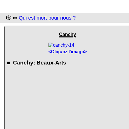
🎲 ⤇
Qui est mort pour nous ?
Canchy
<Cliquez l'image>
■
Canchy
: Beaux-Arts