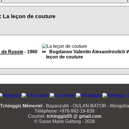
: La leçon de couture
 de Russie
- 1960 ⤇ Bogdanov Valentin Alexandrovitch И
leçon de couture
Tchinggiz Mémoriel
- Bayanzukh - OULAN-BATOR - Mongolia
Téléphone: +976-992-19-839
Courriel:
tchinggiz05 @ gmail.com
© Saran Marie Galtsog - 2026