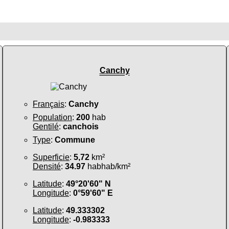
Canchy
Français
:
Canchy
Population
:
200
hab
Gentilé
:
canchois
Type
:
Commune
Superficie
:
5,72
km²
Densité
:
34.97
habhab/km²
Latitude
:
49°20'60" N
Longitude
:
0°59'60" E
Latitude
:
49.333302
Longitude
:
-0.983333