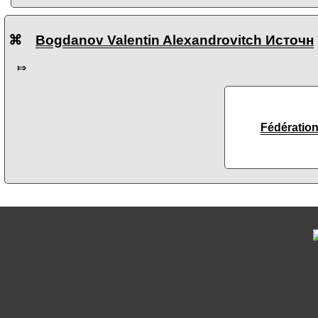
⌘
Bogdanov Valentin Alexandrovitch Источн
⤇
Fédération