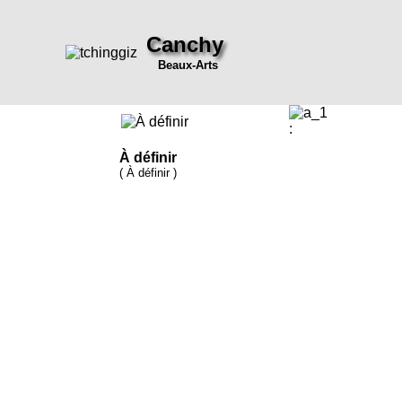
Canchy
Beaux-Arts
:
À définir
( À définir )