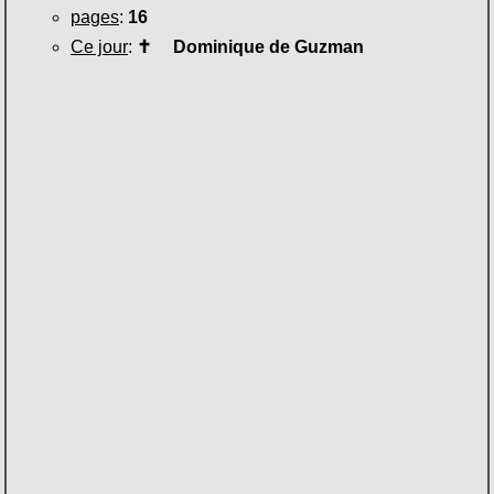
pages
:
16
Ce jour
:
✝
Dominique de Guzman