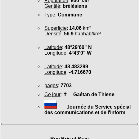
Population
:
800
hab
Gentilé
:
brélèsiens
Type
:
Commune
Superficie
:
14,06
km²
Densité
:
56.9
habhab/km²
Latitude
:
48°29'60" N
Longitude
:
4°43'0" W
Latitude
:
48.483299
Longitude
:
-4.716670
pages
:
7703
Ce jour
:
✝
Gaétan de Thiene
Journée du Service spécial
des communications et de l'inform
Rue Bric et Brac