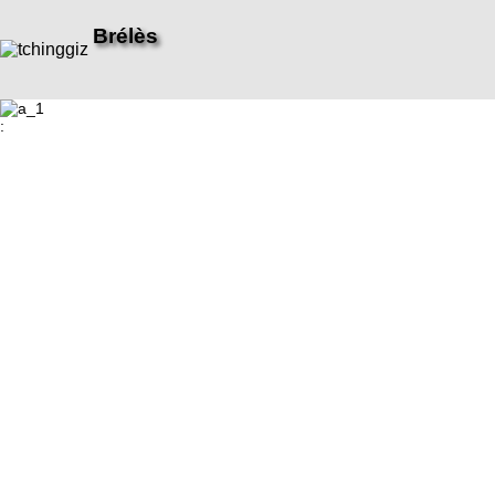
Brélès
: