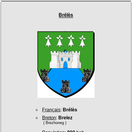
Brélès
Français
:
Brélès
Breton
:
Brelez
( Brezhoneg )