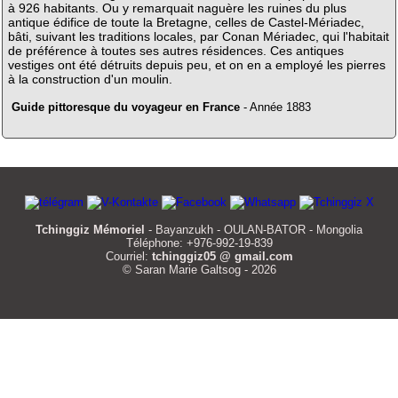
à 926 habitants. Ou y remarquait naguère les ruines du plus
antique édifice de toute la Bretagne, celles de Castel-Mériadec,
bâti, suivant les traditions locales, par Conan Mériadec, qui l'habitait
de préférence à toutes ses autres résidences. Ces antiques
vestiges ont été détruits depuis peu, et on en a employé les pierres
à la construction d'un moulin.
Guide pittoresque du voyageur en France
- Année 1883
Tchinggiz Mémoriel
- Bayanzukh - OULAN-BATOR - Mongolia
Téléphone: +976-992-19-839
Courriel:
tchinggiz05 @ gmail.com
© Saran Marie Galtsog - 2026