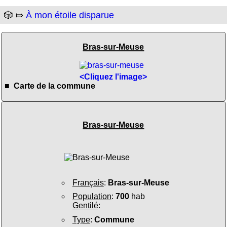
🎲 ⤇
À mon étoile disparue
Bras-sur-Meuse
<Cliquez l'image>
■ Carte de la commune
Bras-sur-Meuse
Français
:
Bras-sur-Meuse
Population
:
700
hab
Gentilé
:
Type
:
Commune