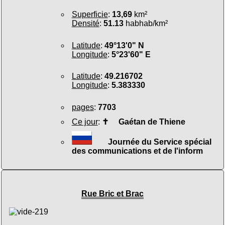
Superficie
:
13,69
km²
Densité
:
51.13
habhab/km²
Latitude
:
49°13'0" N
Longitude
:
5°23'60" E
Latitude
:
49.216702
Longitude
:
5.383330
pages
:
7703
Ce jour
:
✝
Gaétan de Thiene
Journée du Service spécial
des communications et de l'inform
Rue Bric et Brac