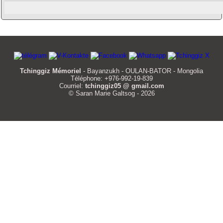
Tchinggiz Mémoriel
- Bayanzukh - OULAN-BATOR - Mongolia
Téléphone: +976-992-19-839
Courriel:
tchinggiz05 @ gmail.com
© Saran Marie Galtsog - 2026