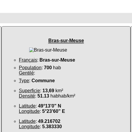
Bras-sur-Meuse
Français
:
Bras-sur-Meuse
Population
:
700
hab
Gentilé
:
Type
:
Commune
Superficie
:
13,69
km²
Densité
:
51.13
habhab/km²
Latitude
:
49°13'0" N
Longitude
:
5°23'60" E
Latitude
:
49.216702
Longitude
:
5.383330