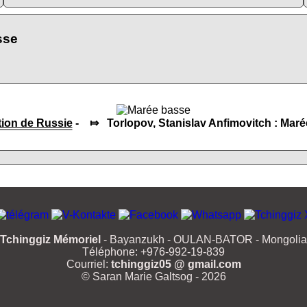
sse
tion de Russie
- ⤇ Torlopov, Stanislav Anfimovitch : Maré
Tchinggiz Mémoriel
- Bayanzukh - OULAN-BATOR - Mongolia
Téléphone: +976-992-19-839
Courriel:
tchinggiz05 @ gmail.com
© Saran Marie Galtsog - 2026