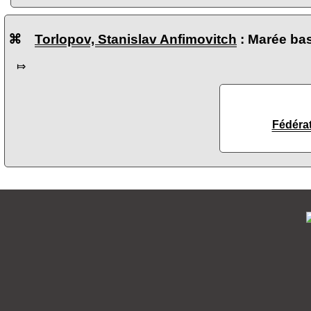
⌘
Torlopov, Stanislav Anfimovitch
: Marée ba
⤇
Fédéra