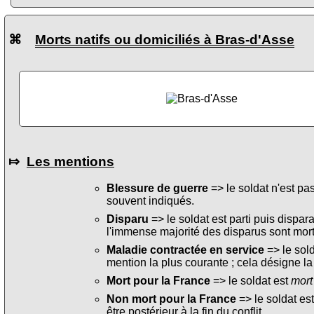
⌘
Morts natifs ou domiciliés à Bras-d'Asse
⤇
Les mentions
Blessure de guerre
=> le soldat n'est pa
souvent indiqués.
Disparu
=> le soldat est parti puis dispara
l'immense majorité des disparus sont mort
Maladie contractée en service
=> le sol
mention la plus courante ; cela désigne la
Mort pour la France
=> le soldat est
mort
Non mort pour la France
=> le soldat es
être postérieur à la fin du conflit.