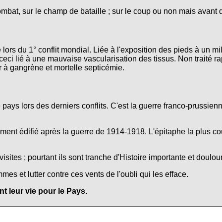
ombat, sur le champ de bataille ; sur le coup ou non mais avant 
lors du 1° conflit mondial. Liée à l'exposition des pieds à un mi
ceci lié à une mauvaise vascularisation des tissus. Non traité r
r à gangrène et mortelle septicémie.
e pays lors des derniers conflits. C'est la guerre franco-prussie
nt édifié après la guerre de 1914-1918. L'épitaphe la plus co
isites ; pourtant ils sont tranche d'Histoire importante et doulo
s et lutter contre ces vents de l'oubli qui les efface.
 leur vie pour le Pays.