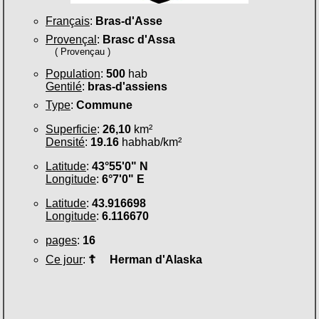
Français
:
Bras-d'Asse
Provençal
:
Brasc d'Assa
( Provençau )
Population
:
500
hab
Gentilé
:
bras-d'assiens
Type
:
Commune
Superficie
:
26,10
km²
Densité
:
19.16
habhab/km²
Latitude
:
43°55'0" N
Longitude
:
6°7'0" E
Latitude
:
43.916698
Longitude
:
6.116670
pages
:
16
Ce jour
:
☦
Herman d'Alaska