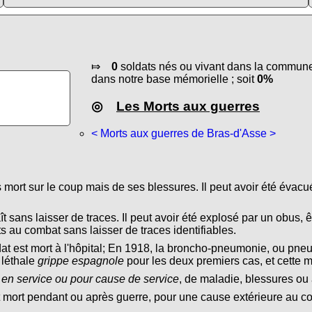
⤇
0
soldats nés ou vivant dans la commune 
dans notre base mémorielle ; soit
0%
◎
Les Morts aux guerres
< Morts aux guerres de Bras-d'Asse >
s mort sur le coup mais de ses blessures. Il peut avoir été évacu
ît sans laisser de traces. Il peut avoir été explosé par un obus, ê
s au combat sans laisser de traces identifiables.
dat est mort à l'hôpital; En 1918, la broncho-pneumonie, ou pn
 léthale
grippe espagnole
pour les deux premiers cas, et cette 
 en service ou pour cause de service
, de maladie, blessures ou 
t mort pendant ou après guerre, pour une cause extérieure au conf