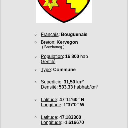
Français
:
Bouguenais
Breton
:
Kervegon
( Brezhoneg )
Population
:
16 800
hab
Gentilé
:
Type
:
Commune
Superficie
:
31,50
km²
Densité
:
533.33
habhab/km²
Latitude
:
47°11'60" N
Longitude
:
1°37'0" W
Latitude
:
47.183300
Longitude
:
-1.616670