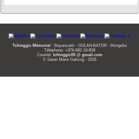
Tchinggiz Mémoriel
- Bayanzukh - OULAN-BATOR - Mongolia
Téléphone: +976-992-19-839
Courriel:
tchinggiz05 @ gmail.com
© Saran Marie Galtsog - 2026