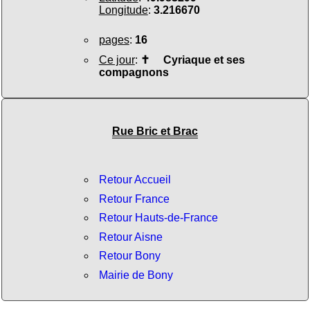
Longitude
:
3.216670
pages
:
16
Ce jour
:
✝
Cyriaque et ses
compagnons
Rue Bric et Brac
Retour Accueil
Retour France
Retour Hauts-de-France
Retour Aisne
Retour Bony
Mairie de Bony