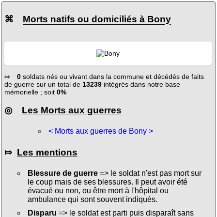
⌘
Morts natifs ou domiciliés à Bony
⤇
0
soldats nés ou vivant dans la commune et décédés de faits
de guerre sur un total de
13239
intégrés dans notre base
mémorielle ; soit
0%
◎
Les Morts aux guerres
< Morts aux guerres de Bony >
⤇
Les mentions
Blessure de guerre
=> le soldat n'est pas mort sur
le coup mais de ses blessures. Il peut avoir été
évacué ou non, ou être mort à l'hôpital ou
ambulance qui sont souvent indiqués.
Disparu
=> le soldat est parti puis disparaît sans