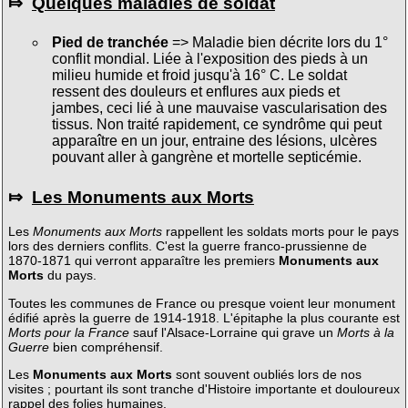
⤇
Quelques maladies de soldat
Pied de tranchée
=> Maladie bien décrite lors du 1°
conflit mondial. Liée à l'exposition des pieds à un
milieu humide et froid jusqu'à 16° C. Le soldat
ressent des douleurs et enflures aux pieds et
jambes, ceci lié à une mauvaise vascularisation des
tissus. Non traité rapidement, ce syndrôme qui peut
apparaître en un jour, entraine des lésions, ulcères
pouvant aller à gangrène et mortelle septicémie.
⤇
Les Monuments aux Morts
Les
Monuments aux Morts
rappellent les soldats morts pour le pays
lors des derniers conflits. C'est la guerre franco-prussienne de
1870-1871 qui verront apparaître les premiers
Monuments aux
Morts
du pays.
Toutes les communes de France ou presque voient leur monument
édifié après la guerre de 1914-1918. L'épitaphe la plus courante est
Morts pour la France
sauf l'Alsace-Lorraine qui grave un
Morts à la
Guerre
bien compréhensif.
Les
Monuments aux Morts
sont souvent oubliés lors de nos
visites ; pourtant ils sont tranche d'Histoire importante et douloureux
rappel des folies humaines.