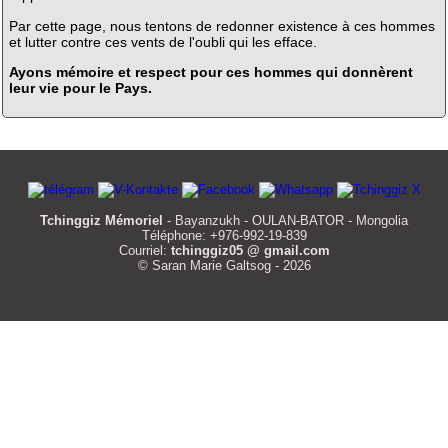
Par cette page, nous tentons de redonner existence à ces hommes
et lutter contre ces vents de l'oubli qui les efface.
Ayons mémoire et respect pour ces hommes qui donnèrent
leur vie pour le Pays.
Tchinggiz Mémoriel
- Bayanzukh - OULAN-BATOR - Mongolia
Téléphone: +976-992-19-839
Courriel:
tchinggiz05 @ gmail.com
© Saran Marie Galtsog - 2026