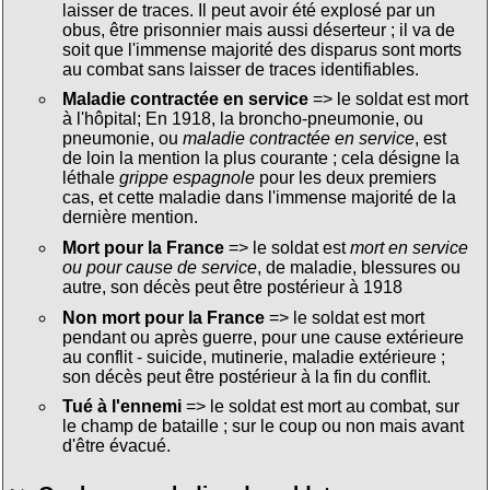
laisser de traces. Il peut avoir été explosé par un
obus, être prisonnier mais aussi déserteur ; il va de
soit que l'immense majorité des disparus sont morts
au combat sans laisser de traces identifiables.
Maladie contractée en service
=> le soldat est mort
à l'hôpital; En 1918, la broncho-pneumonie, ou
pneumonie, ou
maladie contractée en service
, est
de loin la mention la plus courante ; cela désigne la
léthale
grippe espagnole
pour les deux premiers
cas, et cette maladie dans l'immense majorité de la
dernière mention.
Mort pour la France
=> le soldat est
mort en service
ou pour cause de service
, de maladie, blessures ou
autre, son décès peut être postérieur à 1918
Non mort pour la France
=> le soldat est mort
pendant ou après guerre, pour une cause extérieure
au conflit - suicide, mutinerie, maladie extérieure ;
son décès peut être postérieur à la fin du conflit.
Tué à l'ennemi
=> le soldat est mort au combat, sur
le champ de bataille ; sur le coup ou non mais avant
d'être évacué.