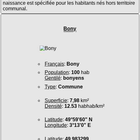
naissance est spécifiée pour les habitants nés hors territoire
communal.
Bony
Français
:
Bony
Population
:
100
hab
Gentilé
:
bonyens
Type
:
Commune
Superficie
:
7,98
km²
Densité
:
12.53
habhab/km²
Latitude
:
49°59'60" N
Longitude
:
3°13'0" E
Latitude
:
49.983299