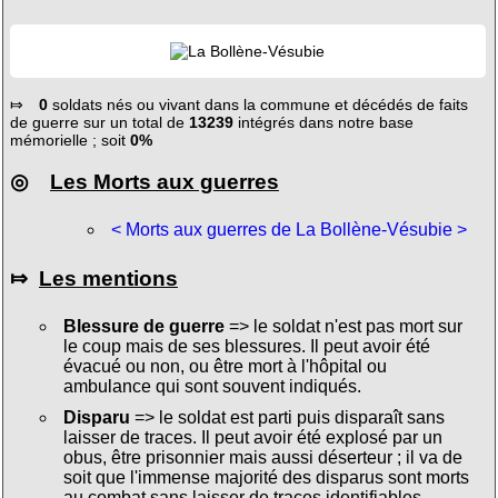
⤇
0
soldats nés ou vivant dans la commune et décédés de faits
de guerre sur un total de
13239
intégrés dans notre base
mémorielle ; soit
0%
◎
Les Morts aux guerres
< Morts aux guerres de La Bollène-Vésubie >
⤇
Les mentions
Blessure de guerre
=> le soldat n'est pas mort sur
le coup mais de ses blessures. Il peut avoir été
évacué ou non, ou être mort à l'hôpital ou
ambulance qui sont souvent indiqués.
Disparu
=> le soldat est parti puis disparaît sans
laisser de traces. Il peut avoir été explosé par un
obus, être prisonnier mais aussi déserteur ; il va de
soit que l'immense majorité des disparus sont morts
au combat sans laisser de traces identifiables.