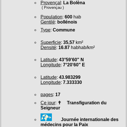
Provençal
:
La Bolèna
( Provençau )
Population
:
600
hab
Gentilé
:
bollénois
Type
:
Commune
Superficie
:
35,57
km²
Densité
:
16.87
habhab/km²
Latitude
:
43°59'60" N
Longitude
:
7°20'60" E
Latitude
:
43.983299
Longitude
:
7.333330
pages
:
17
Ce jour
:
✝
Transfiguration du
Seigneur
Journée internationale des
médecins pour la Paix