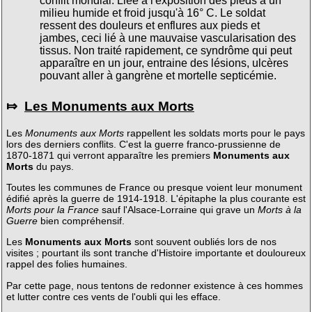
conflit mondial. Liée à l'exposition des pieds à un
milieu humide et froid jusqu'à 16° C. Le soldat
ressent des douleurs et enflures aux pieds et
jambes, ceci lié à une mauvaise vascularisation des
tissus. Non traité rapidement, ce syndrôme qui peut
apparaître en un jour, entraine des lésions, ulcères
pouvant aller à gangrène et mortelle septicémie.
⤇
Les Monuments aux Morts
Les
Monuments aux Morts
rappellent les soldats morts pour le pays
lors des derniers conflits. C'est la guerre franco-prussienne de
1870-1871 qui verront apparaître les premiers
Monuments aux
Morts
du pays.
Toutes les communes de France ou presque voient leur monument
édifié après la guerre de 1914-1918. L'épitaphe la plus courante est
Morts pour la France
sauf l'Alsace-Lorraine qui grave un
Morts à la
Guerre
bien compréhensif.
Les
Monuments aux Morts
sont souvent oubliés lors de nos
visites ; pourtant ils sont tranche d'Histoire importante et douloureux
rappel des folies humaines.
Par cette page, nous tentons de redonner existence à ces hommes
et lutter contre ces vents de l'oubli qui les efface.