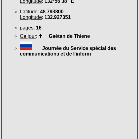
Longitude
:
132°56'38" E
Latitude
:
48.793800
Longitude
:
132.927351
pages
:
16
Ce jour
:
✝
Gaétan de Thiene
Journée du Service spécial des
communications et de l'inform