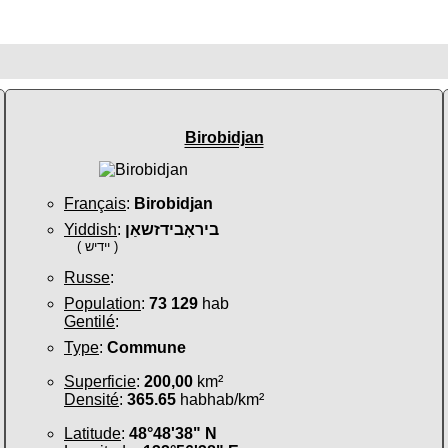
Birobidjan
Français
:
Birobidjan
Yiddish
:
ביראָבידזשאַן
( יידיש )
Russe
:
Population
:
73 129
hab
Gentilé
:
Type
:
Commune
Superficie
:
200,00
km²
Densité
:
365.65
habhab/km²
Latitude
:
48°48'38" N