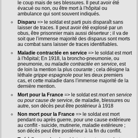
le coup mais de ses blessures. Il peut avoir été
évacué ou non, ou être mort à l'hôpital ou
ambulance qui sont souvent indiqués.
Disparu
=> le soldat est parti puis disparaît sans
laisser de traces. Il peut avoir été explosé par un
obus, être prisonnier mais aussi déserteur ; il va de
soit que l'immense majorité des disparus sont morts
au combat sans laisser de traces identifiables.
Maladie contractée en service
=> le soldat est mort
à l'hôpital; En 1918, la broncho-pneumonie, ou
pneumonie, ou
maladie contractée en service
, est
de loin la mention la plus courante ; cela désigne la
léthale
grippe espagnole
pour les deux premiers
cas, et cette maladie dans l'immense majorité de la
dernière mention.
Mort pour la France
=> le soldat est
mort en service
ou pour cause de service
, de maladie, blessures ou
autre, son décès peut être postérieur à 1918
Non mort pour la France
=> le soldat est mort
pendant ou après guerre, pour une cause extérieure
au conflit - suicide, mutinerie, maladie extérieure ;
son décès peut être postérieur à la fin du conflit.