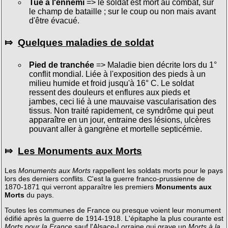
Tué à l'ennemi
=> le soldat est mort au combat, sur
le champ de bataille ; sur le coup ou non mais avant
d'être évacué.
⤇
Quelques maladies de soldat
Pied de tranchée
=> Maladie bien décrite lors du 1°
conflit mondial. Liée à l'exposition des pieds à un
milieu humide et froid jusqu'à 16° C. Le soldat
ressent des douleurs et enflures aux pieds et
jambes, ceci lié à une mauvaise vascularisation des
tissus. Non traité rapidement, ce syndrôme qui peut
apparaître en un jour, entraine des lésions, ulcères
pouvant aller à gangrène et mortelle septicémie.
⤇
Les Monuments aux Morts
Les
Monuments aux Morts
rappellent les soldats morts pour le pays
lors des derniers conflits. C'est la guerre franco-prussienne de
1870-1871 qui verront apparaître les premiers
Monuments aux
Morts
du pays.
Toutes les communes de France ou presque voient leur monument
édifié après la guerre de 1914-1918. L'épitaphe la plus courante est
Morts pour la France
sauf l'Alsace-Lorraine qui grave un
Morts à la