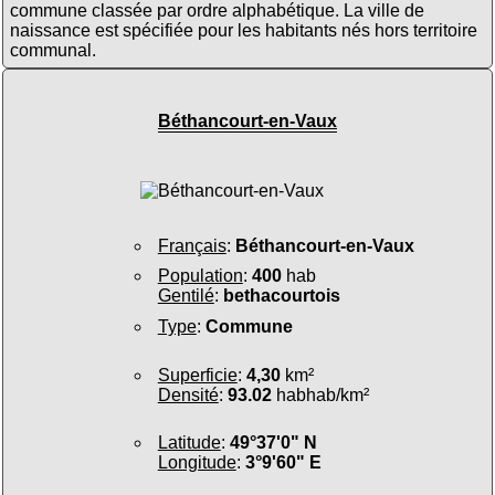
commune classée par ordre alphabétique. La ville de
naissance est spécifiée pour les habitants nés hors territoire
communal.
Béthancourt-en-Vaux
Français
:
Béthancourt-en-Vaux
Population
:
400
hab
Gentilé
:
bethacourtois
Type
:
Commune
Superficie
:
4,30
km²
Densité
:
93.02
habhab/km²
Latitude
:
49°37'0" N
Longitude
:
3°9'60" E