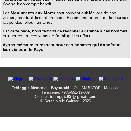
Guerre
bien compréhensif.
Les
Monuments aux Morts
sont souvent oubliés lors de nos
visites ; pourtant ils sont tranche d'Histoire importante et douloureux
rappel des folies humaines.
Par cette page, nous tentons de redonner existence à ces hommes
et lutter contre ces vents de l'oubli qui les efface.
Ayons mémoire et respect pour ces hommes qui donnèrent
leur vie pour le Pays.
Tchinggiz Mémoriel
- Bayanzukh - OULAN-BATOR - Mongolia
Téléphone: +976-992-19-839
Courriel:
tchinggiz05 @ gmail.com
© Saran Marie Galtsog - 2026