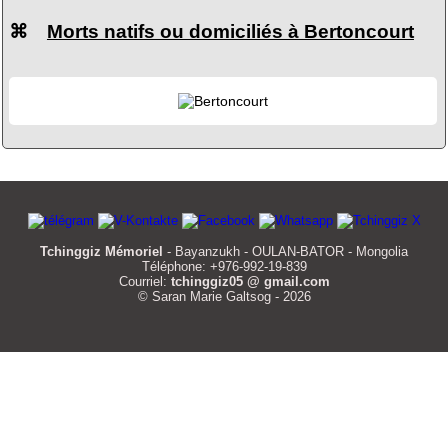
⌘
Morts natifs ou domiciliés à Bertoncourt
Tchinggiz Mémoriel
- Bayanzukh - OULAN-BATOR - Mongolia
Téléphone: +976-992-19-839
Courriel:
tchinggiz05 @ gmail.com
© Saran Marie Galtsog - 2026