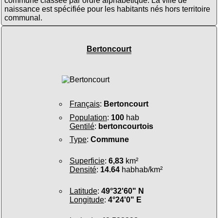
commune classée par ordre alphabétique. La ville de
naissance est spécifiée pour les habitants nés hors territoire
communal.
Bertoncourt
Français
:
Bertoncourt
Population
:
100
hab
Gentilé
:
bertoncourtois
Type
:
Commune
Superficie
:
6,83
km²
Densité
:
14.64
habhab/km²
Latitude
:
49°32'60" N
Longitude
:
4°24'0" E