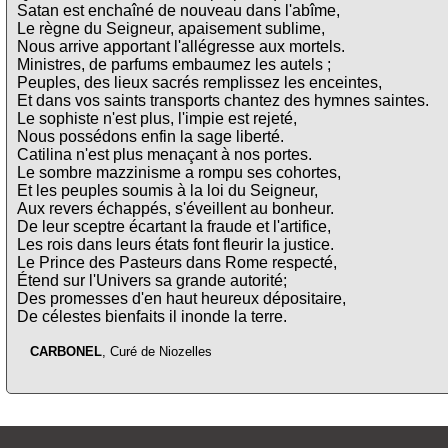
Satan est enchaîné de nouveau dans l'abîme,
Le règne du Seigneur, apaisement sublime,
Nous arrive apportant l'allégresse aux mortels.
Ministres, de parfums embaumez les autels ;
Peuples, des lieux sacrés remplissez les enceintes,
Et dans vos saints transports chantez des hymnes saintes.
Le sophiste n'est plus, l'impie est rejeté,
Nous possédons enfin la sage liberté.
Catilina n'est plus menaçant à nos portes.
Le sombre mazzinisme a rompu ses cohortes,
Et les peuples soumis à la loi du Seigneur,
Aux revers échappés, s'éveillent au bonheur.
De leur sceptre écartant la fraude et l'artifice,
Les rois dans leurs états font fleurir la justice.
Le Prince des Pasteurs dans Rome respecté,
Étend sur l'Univers sa grande autorité;
Des promesses d'en haut heureux dépositaire,
De célestes bienfaits il inonde la terre.
CARBONEL
, Curé de Niozelles