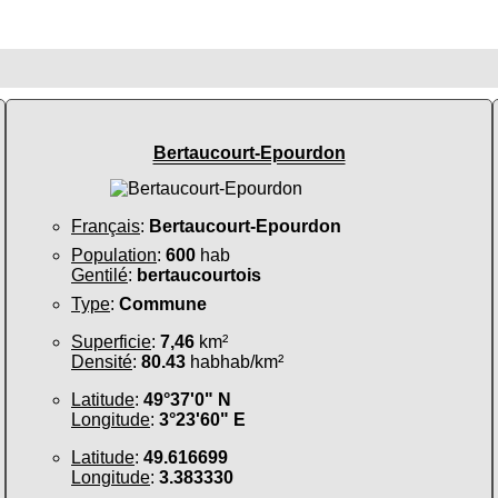
Bertaucourt-Epourdon
Français
:
Bertaucourt-Epourdon
Population
:
600
hab
Gentilé
:
bertaucourtois
Type
:
Commune
Superficie
:
7,46
km²
Densité
:
80.43
habhab/km²
Latitude
:
49°37'0" N
Longitude
:
3°23'60" E
Latitude
:
49.616699
Longitude
:
3.383330