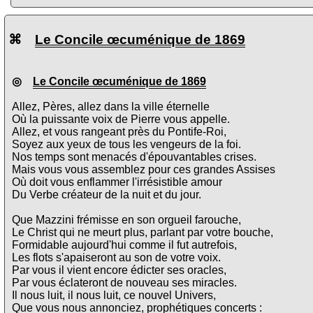
⌘
Le Concile œcuménique de 1869
◎
Le Concile œcuménique de 1869
Allez, Pères, allez dans la ville éternelle
Où la puissante voix de Pierre vous appelle.
Allez, et vous rangeant près du Pontife-Roi,
Soyez aux yeux de tous les vengeurs de la foi.
Nos temps sont menacés d'épouvantables crises.
Mais vous vous assemblez pour ces grandes Assises
Où doit vous enflammer l'irrésistible amour
Du Verbe créateur de la nuit et du jour.
Que Mazzini frémisse en son orgueil farouche,
Le Christ qui ne meurt plus, parlant par votre bouche,
Formidable aujourd'hui comme il fut autrefois,
Les flots s'apaiseront au son de votre voix.
Par vous il vient encore édicter ses oracles,
Par vous éclateront de nouveau ses miracles.
Il nous luit, il nous luit, ce nouvel Univers,
Que vous nous annonciez, prophétiques concerts :