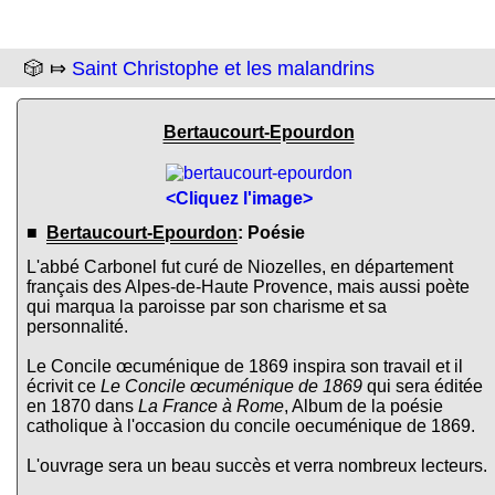
🎲 ⤇
Saint Christophe et les malandrins
Bertaucourt-Epourdon
<Cliquez l'image>
■
Bertaucourt-Epourdon
: Poésie
L'abbé Carbonel fut curé de Niozelles, en département
français des Alpes-de-Haute Provence, mais aussi poète
qui marqua la paroisse par son charisme et sa
personnalité.
Le Concile œcuménique de 1869 inspira son travail et il
écrivit ce
Le Concile œcuménique de 1869
qui sera éditée
en 1870 dans
La France à Rome
, Album de la poésie
catholique à l'occasion du concile oecuménique de 1869.
L'ouvrage sera un beau succès et verra nombreux lecteurs.