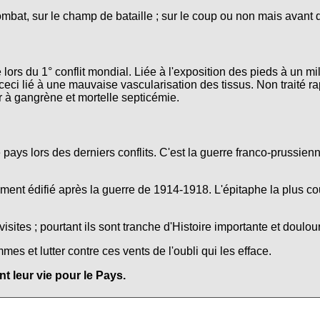
ombat, sur le champ de bataille ; sur le coup ou non mais avant 
lors du 1° conflit mondial. Liée à l'exposition des pieds à un mi
ceci lié à une mauvaise vascularisation des tissus. Non traité r
r à gangrène et mortelle septicémie.
e pays lors des derniers conflits. C'est la guerre franco-prussie
nt édifié après la guerre de 1914-1918. L'épitaphe la plus co
isites ; pourtant ils sont tranche d'Histoire importante et doulo
s et lutter contre ces vents de l'oubli qui les efface.
 leur vie pour le Pays.