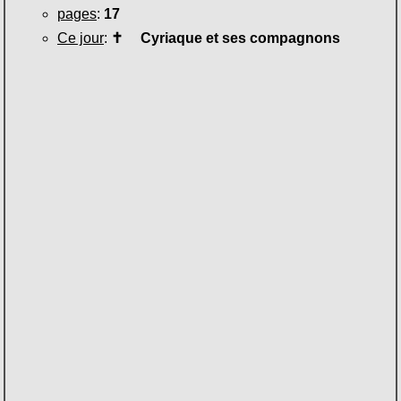
pages
:
17
Ce jour
:
✝
Cyriaque et ses compagnons