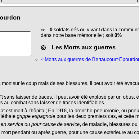
pourdon
⤇
0
soldats nés ou vivant dans la commune 
dans notre base mémorielle ; soit
0%
◎
Les Morts aux guerres
< Morts aux guerres de Bertaucourt-Epourdo
s mort sur le coup mais de ses blessures. Il peut avoir été évacu
ît sans laisser de traces. Il peut avoir été explosé par un obus, ê
s au combat sans laisser de traces identifiables.
dat est mort à l'hôpital; En 1918, la broncho-pneumonie, ou pn
 léthale
grippe espagnole
pour les deux premiers cas, et cette 
 en service ou pour cause de service
, de maladie, blessures ou 
t mort pendant ou après guerre, pour une cause extérieure au conf