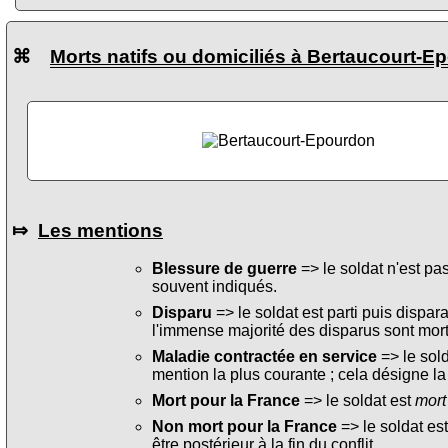
⌘
Morts natifs ou domiciliés à Bertaucourt-E
⤇
Les mentions
Blessure de guerre
=> le soldat n'est pa
souvent indiqués.
Disparu
=> le soldat est parti puis dispara
l'immense majorité des disparus sont mort
Maladie contractée en service
=> le sol
mention la plus courante ; cela désigne la
Mort pour la France
=> le soldat est
mort
Non mort pour la France
=> le soldat es
être postérieur à la fin du conflit.