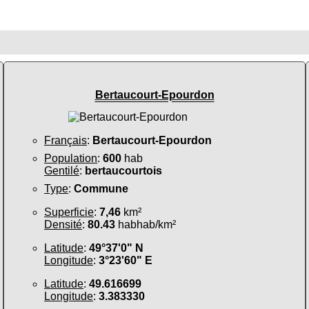
Bertaucourt-Epourdon
Français
:
Bertaucourt-Epourdon
Population
:
600
hab
Gentilé
:
bertaucourtois
Type
:
Commune
Superficie
:
7,46
km²
Densité
:
80.43
habhab/km²
Latitude
:
49°37'0" N
Longitude
:
3°23'60" E
Latitude
:
49.616699
Longitude
:
3.383330