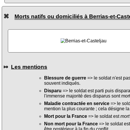
⌘
Morts natifs ou domiciliés à Berrias-et-Cast
⤇
Les mentions
Blessure de guerre
=> le soldat n'est pa
souvent indiqués.
Disparu
=> le soldat est parti puis dispara
l'immense majorité des disparus sont mort
Maladie contractée en service
=> le sol
mention la plus courante ; cela désigne la
Mort pour la France
=> le soldat est
mort
Non mort pour la France
=> le soldat es
être postérieur à la fin du conflit.