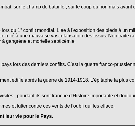
ombat, sur le champ de bataille ; sur le coup ou non mais avant 
lors du 1° conflit mondial. Liée à l'exposition des pieds à un mi
ceci lié à une mauvaise vascularisation des tissus. Non traité r
r à gangrène et mortelle septicémie.
e pays lors des derniers conflits. C'est la guerre franco-prussie
nt édifié après la guerre de 1914-1918. L'épitaphe la plus co
isites ; pourtant ils sont tranche d'Histoire importante et doulo
s et lutter contre ces vents de l'oubli qui les efface.
 leur vie pour le Pays.