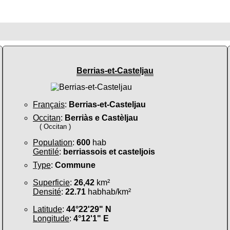
Berrias-et-Casteljau
Français
:
Berrias-et-Casteljau
Occitan
:
Berriàs e Castèljau
( Occitan )
Population
:
600
hab
Gentilé
:
berriassois et casteljois
Type
:
Commune
Superficie
:
26,42
km²
Densité
:
22.71
habhab/km²
Latitude
:
44°22'29" N
Longitude
:
4°12'1" E