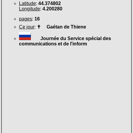
Latitude
:
44.374802
Longitude
:
4.200280
pages
:
16
Ce jour
:
✝
Gaétan de Thiene
Journée du Service spécial des
communications et de l'inform