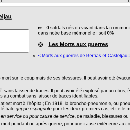
eljau
⤇
0
soldats nés ou vivant dans la commune 
dans notre base mémorielle ; soit
0%
◎
Les Morts aux guerres
< Morts aux guerres de Berrias-et-Casteljau 
s mort sur le coup mais de ses blessures. Il peut avoir été évacu
ît sans laisser de traces. Il peut avoir été explosé par un obus, ê
s au combat sans laisser de traces identifiables.
dat est mort à l'hôpital; En 1918, la broncho-pneumonie, ou pn
 léthale
grippe espagnole
pour les deux premiers cas, et cette 
 en service ou pour cause de service
, de maladie, blessures ou 
t mort pendant ou après guerre, pour une cause extérieure au conf