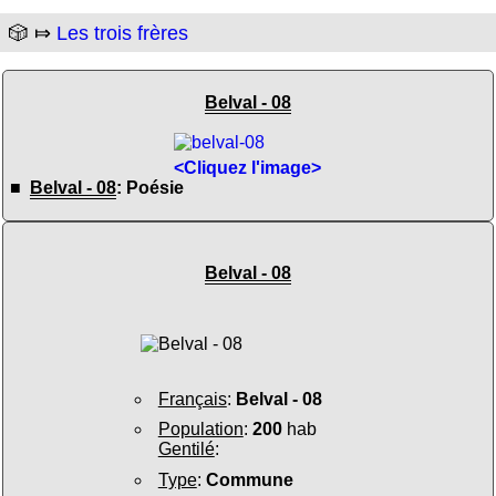
🎲 ⤇
Les trois frères
Belval - 08
<Cliquez l'image>
■
Belval - 08
: Poésie
Belval - 08
Français
:
Belval - 08
Population
:
200
hab
Gentilé
:
Type
:
Commune