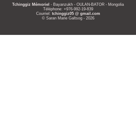
Tchinggiz Mémoriel
- Bayanzukh - OULAN-BATOR - Mongolia
Téléphone: +976-992-19-839
Courriel:
tchinggiz05 @ gmail.com
© Saran Marie Galtsog - 2026