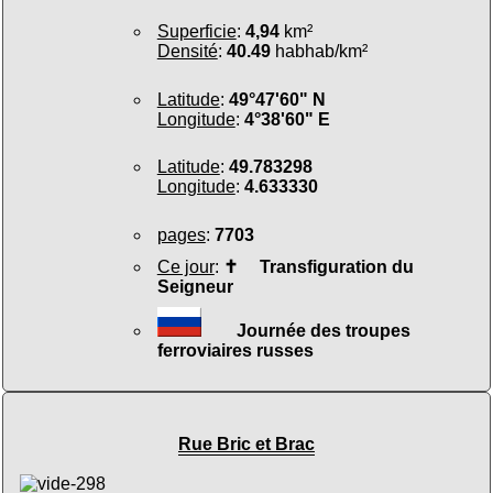
Superficie
:
4,94
km²
Densité
:
40.49
habhab/km²
Latitude
:
49°47'60" N
Longitude
:
4°38'60" E
Latitude
:
49.783298
Longitude
:
4.633330
pages
:
7703
Ce jour
:
✝
Transfiguration du
Seigneur
Journée des troupes
ferroviaires russes
Rue Bric et Brac