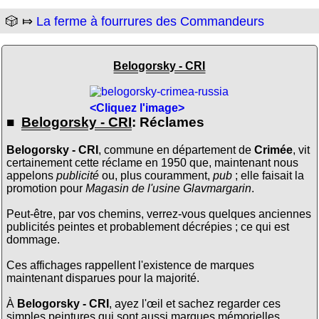
🎲 ⤇
La ferme à fourrures des Commandeurs
Belogorsky - CRI
<Cliquez l'image>
■
Belogorsky - CRI
: Réclames
Belogorsky - CRI
, commune en département de
Crimée
, vit
certainement cette réclame en 1950 que, maintenant nous
appelons
publicité
ou, plus couramment,
pub
; elle faisait la
promotion pour
Magasin de l'usine Glavmargarin
.
Peut-être, par vos chemins, verrez-vous quelques anciennes
publicités peintes et probablement décrépies ; ce qui est
dommage.
Ces affichages rappellent l'existence de marques
maintenant disparues pour la majorité.
À
Belogorsky - CRI
, ayez l'œil et sachez regarder ces
simples peintures qui sont aussi marques mémorielles.