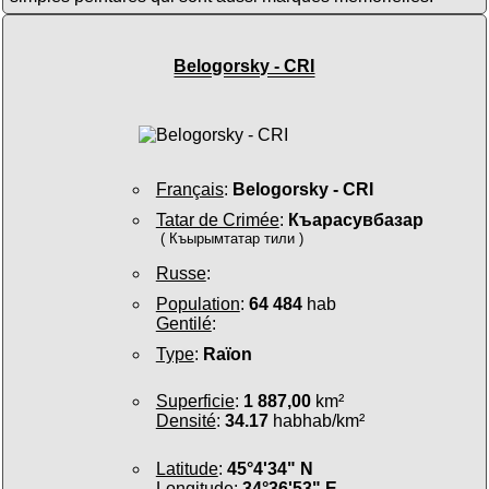
Belogorsky - CRI
Français
:
Belogorsky - CRI
Tatar de Crimée
:
Къарасувбазар
( Къырымтатар тили )
Russe
:
Population
:
64 484
hab
Gentilé
:
Type
:
Raïon
Superficie
:
1 887,00
km²
Densité
:
34.17
habhab/km²
Latitude
:
45°4'34" N
Longitude
:
34°36'53" E