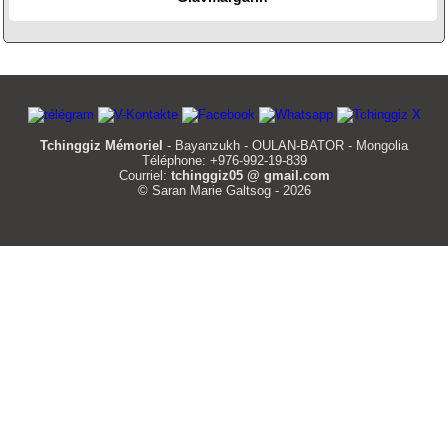
Tchinggiz Mémoriel
- Bayanzukh - OULAN-BATOR - Mongolia
Téléphone: +976-992-19-839
Courriel:
tchinggiz05 @ gmail.com
© Saran Marie Galtsog - 2026