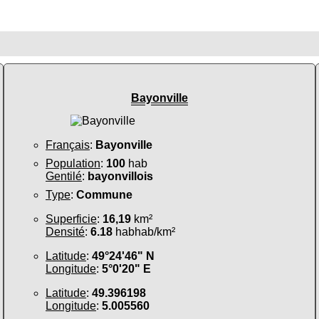
Bayonville
Français
:
Bayonville
Population
:
100
hab
Gentilé
:
bayonvillois
Type
:
Commune
Superficie
:
16,19
km²
Densité
:
6.18
habhab/km²
Latitude
:
49°24'46" N
Longitude
:
5°0'20" E
Latitude
:
49.396198
Longitude
:
5.005560