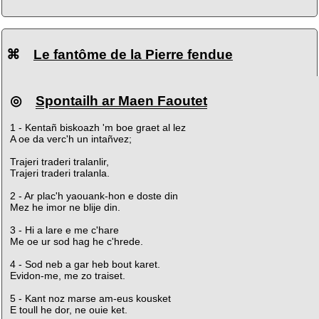
⌘
Le fantôme de la Pierre fendue
◎
Spontailh ar Maen Faoutet
1 - Kentañ biskoazh 'm boe graet al lez
A oe da verc'h un intañvez;
Trajeri traderi tralanlir,
Trajeri traderi tralanla.
2 - Ar plac'h yaouank-hon e doste din
Mez he imor ne blije din.
3 - Hi a lare e me c'hare
Me oe ur sod hag he c'hrede.
4 - Sod neb a gar heb bout karet.
Evidon-me, me zo traiset.
5 - Kant noz marse am-eus kousket
E toull he dor, ne ouie ket.