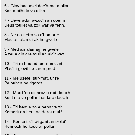
6 - Glav hag avel doc'h-me o pilat
Ken e bilhote va dilhat.
7 - Deveradur a-zoc'h an doenn
Deus toullet va zok war va fenn.
8 - Ne oa netra va c'honforte
Med an alan dirak he gwele.
9 - Med an alan ag he gwele
A zeue din dre toull an alc'hwez.
10 - Tri re boutoù am-eus uzet,
Plac'hig, evit ho tarempred.
11 - Me uzefe, sur-mat, ur re
Pa ouifen ho tigarez.
12 - Mard 'eo digarez e red deoc'h,
Kent ma vo pell m'her laro deoc'h.
13 - Tri hent a zo e penn va zi:
Kemerit an hent na derot mui !
14 - Kemerit-c'hwi gant an izelañ:
Hennezh ho kaso ar pellañ.