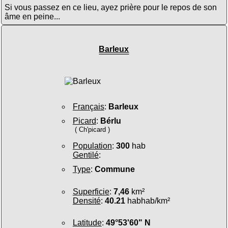
Si vous passez en ce lieu, ayez prière pour le repos de son
âme en peine...
Barleux
Français
:
Barleux
Picard
:
Bérlu
( Ch'picard )
Population
:
300
hab
Gentilé
:
Type
:
Commune
Superficie
:
7,46
km²
Densité
:
40.21
habhab/km²
Latitude
:
49°53'60" N