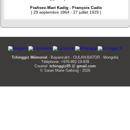
Frañsez-Mari Kadig - François Cadic
( 29 septembre 1864 - 27 juillet 1929 )
Tchinggiz Mémoriel
- Bayanzukh - OULAN-BATOR - Mongolia
Téléphone: +976-992-19-839
Courriel:
tchinggiz05 @ gmail.com
© Saran Marie Galtsog - 2026