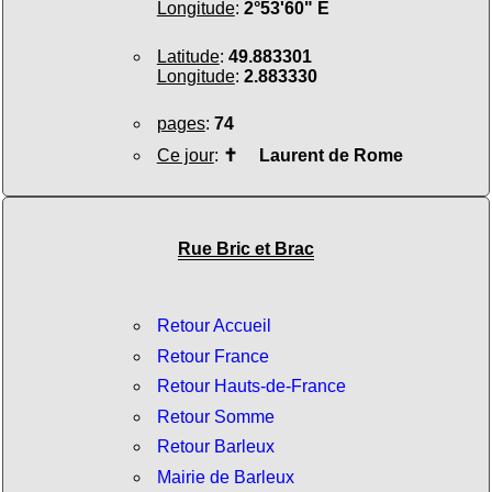
Longitude
:
2°53'60" E
Latitude
:
49.883301
Longitude
:
2.883330
pages
:
74
Ce jour
:
✝
Laurent de Rome
Rue Bric et Brac
Retour Accueil
Retour France
Retour Hauts-de-France
Retour Somme
Retour Barleux
Mairie de Barleux