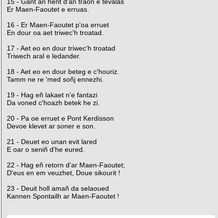
15 - Gant an hent d'an traoñ e tevalas
Er Maen-Faoutet e erruas.
16 - Er Maen-Faoutet p'oa erruet
En dour oa aet triwec'h troatad.
17 - Aet eo en dour triwec'h troatad
Triwech aral e ledander.
18 - Aet eo en dour beteg e c'houriz.
Tamm ne re 'med soñj ennezhi.
19 - Hag eñ lakaet n'e fantazi
Da voned c'hoazh betek he zi.
20 - Pa oe erruet e Pont Kerdisson
Devoe klevet ar soner e son.
21 - Deuet eo unan evit lared
E oar o seniñ d'he eured.
22 - Hag eñ retorn d'ar Maen-Faoutet;
D'eus en em veuzhet, Doue sikourit !
23 - Deuit holl amañ da selaoued
Kannen Spontailh ar Maen-Faoutet !