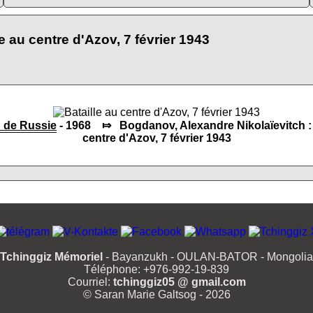
le au centre d'Azov, 7 février 1943
 de Russie
- 1968 ⤇ Bogdanov, Alexandre Nikolaïevitch : 
centre d'Azov, 7 février 1943
Tchinggiz Mémoriel
- Bayanzukh - OULAN-BATOR - Mongolia
Téléphone: +976-992-19-839
Courriel:
tchinggiz05 @ gmail.com
© Saran Marie Galtsog - 2026