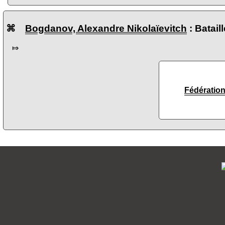
⌘
Bogdanov, Alexandre Nikolaïevitch
: Batail
⤇
Fédération