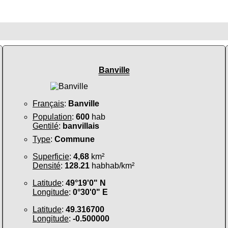
Banville
Français
:
Banville
Population
:
600
hab
Gentilé
:
banvillais
Type
:
Commune
Superficie
:
4,68
km²
Densité
:
128.21
habhab/km²
Latitude
:
49°19'0" N
Longitude
:
0°30'0" E
Latitude
:
49.316700
Longitude
:
-0.500000