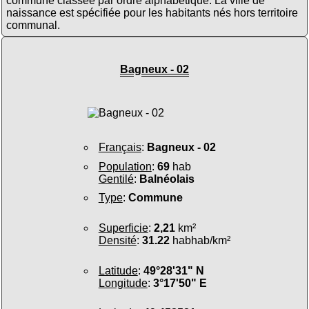
commune classée par ordre alphabétique. La ville de
naissance est spécifiée pour les habitants nés hors territoire
communal.
Bagneux - 02
Français
:
Bagneux - 02
Population
:
69
hab
Gentilé
:
Balnéolais
Type
:
Commune
Superficie
:
2,21
km²
Densité
:
31.22
habhab/km²
Latitude
:
49°28'31" N
Longitude
:
3°17'50" E