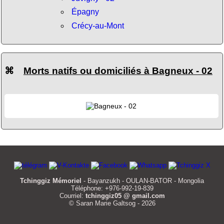
Épagny
Crécy-au-Mont
⌘
Morts natifs ou domiciliés à Bagneux - 02
Tchinggiz Mémoriel
- Bayanzukh - OULAN-BATOR - Mongolia
Téléphone: +976-992-19-839
Courriel:
tchinggiz05 @ gmail.com
© Saran Marie Galtsog - 2026